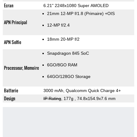
Ecran
6.21" 2248x1080 Super AMOLED
21mm 12-MP f/1.8
(Primaire)
+OIS
APN Principal
12-MP f/2.4
18mm 20-MP f/2
APN Selfie
Snapdragon 845 SoC
6GO/8GO RAM
Processeur, Memoire
64GO/128GO Storage
Batterie
3000 mAh, Qualcomm Quick Charge 4+
Design
IP Rating
, 177g
, 74.8x154.9x7.6 mm