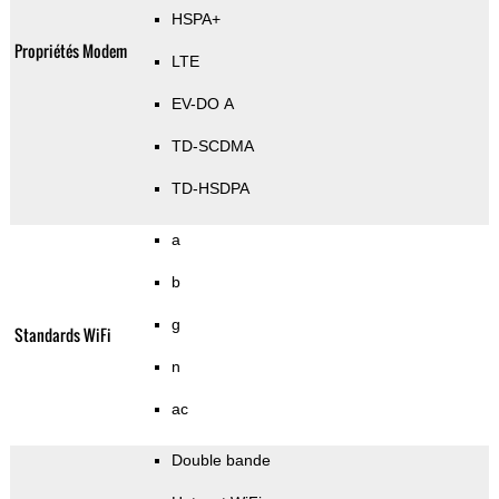
HSPA+
Propriétés Modem
LTE
EV-DO A
TD-SCDMA
TD-HSDPA
a
b
g
Standards WiFi
n
ac
Double bande