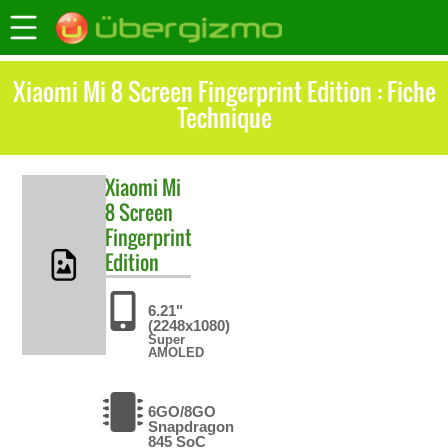
Xiaomi Mi 8 Screen Fingerprint Edition : Fiche
Technique
Xiaomi
Mi
8 Screen
Fingerprint
Edition
6.21"
(2248x1080)
Super
AMOLED
6GO/8GO
Snapdragon
845 SoC