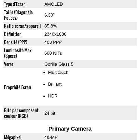
Type d'Ecran
AMOLED
Taille (Diagonale,
6.39"
Pouces)
Ratio écran/appareil
85.8%
Définition
2340x1080
Densité (PPP)
403 PPP
Luminosité Max.
600 NITs
(Specs)
Verre
Gorilla Glass 5
Multitouch
Brillant
Propriété Ecran
HDR
Bits par composant
24 bit
couleur (RGB)
Primary Camera
Mégapixel
48-MP