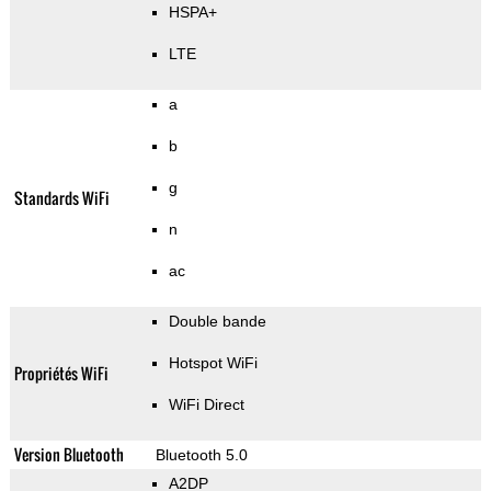
HSPA+
LTE
a
b
g
Standards WiFi
n
ac
Double bande
Hotspot WiFi
Propriétés WiFi
WiFi Direct
Version Bluetooth
Bluetooth 5.0
A2DP