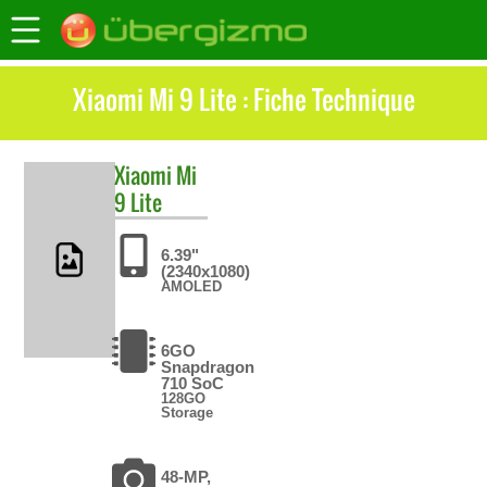
Xiaomi Mi 9 Lite : Fiche Technique
Xiaomi
Mi
9 Lite
6.39"
(2340x1080)
AMOLED
6GO
Snapdragon
710 SoC
128GO
Storage
48-MP,