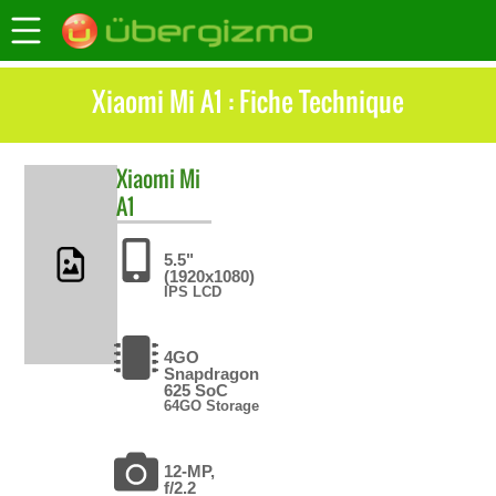
Xiaomi Mi A1 : Fiche Technique
Xiaomi
Mi
A1
5.5"
(1920x1080)
IPS LCD
4GO
Snapdragon
625 SoC
64GO Storage
12-MP,
f/2.2