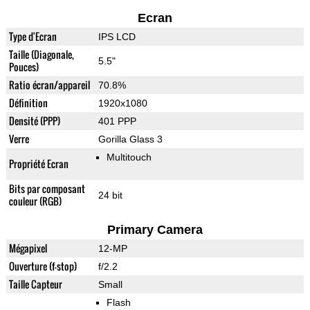
Ecran
Type d'Ecran
IPS LCD
Taille (Diagonale,
5.5"
Pouces)
Ratio écran/appareil
70.8%
Définition
1920x1080
Densité (PPP)
401 PPP
Verre
Gorilla Glass 3
Multitouch
Propriété Ecran
Bits par composant
24 bit
couleur (RGB)
Primary Camera
Mégapixel
12-MP
Ouverture (f-stop)
f/2.2
Taille Capteur
Small
Flash