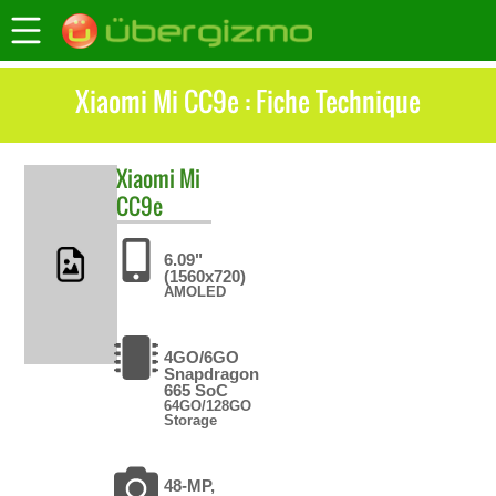
Xiaomi Mi CC9e : Fiche Technique
Xiaomi
Mi
CC9e
6.09"
(1560x720)
AMOLED
4GO/6GO
Snapdragon
665 SoC
64GO/128GO
Storage
48-MP,