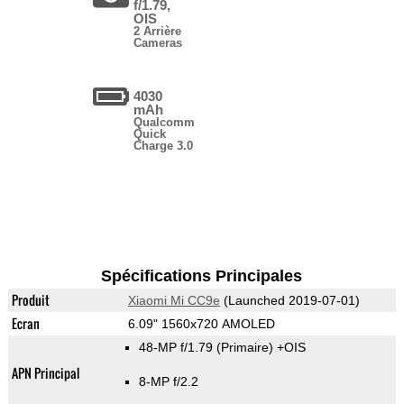
f/1.79,
OIS
2 Arrière
Cameras
4030
mAh
Qualcomm
Quick
Charge 3.0
Spécifications Principales
Produit
Xiaomi Mi CC9e
(Launched 2019-07-01)
Ecran
6.09" 1560x720 AMOLED
48-MP f/1.79
(Primaire)
+OIS
APN Principal
8-MP f/2.2