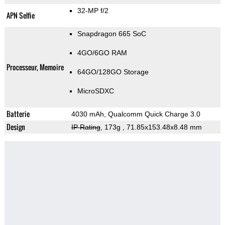
32-MP f/2
APN Selfie
Snapdragon 665 SoC
4GO/6GO RAM
Processeur, Memoire
64GO/128GO Storage
MicroSDXC
Batterie
4030 mAh, Qualcomm Quick Charge 3.0
Design
IP Rating
, 173g
, 71.85x153.48x8.48 mm