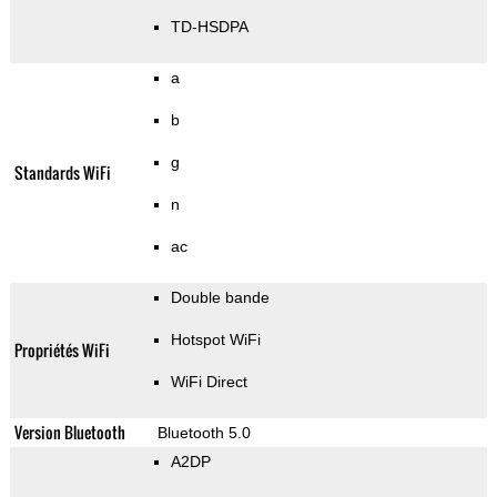
TD-HSDPA
a
b
g
Standards WiFi
n
ac
Double bande
Hotspot WiFi
Propriétés WiFi
WiFi Direct
Version Bluetooth
Bluetooth 5.0
A2DP