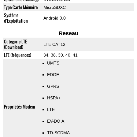
Type Carte Mémoire
MicroSDXC
Système
Android 9.0
d'Exploitation
Reseau
Categorie LTE
LTE CAT12
(Download)
LTE (fréquences)
34, 38, 39, 40, 41
UMTS
EDGE
GPRS
HSPA+
Propriétés Modem
LTE
EV-DO A
TD-SCDMA