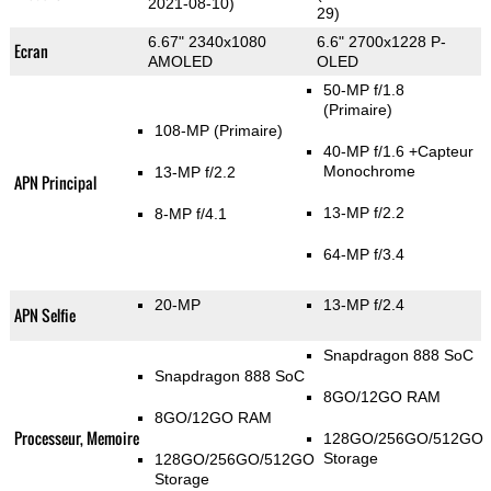
2021-08-10)
29)
6.67" 2340x1080
6.6" 2700x1228 P-
Ecran
AMOLED
OLED
50-MP f/1.8
(Primaire)
108-MP
(Primaire)
40-MP f/1.6
+Capteur
Monochrome
13-MP f/2.2
APN Principal
13-MP f/2.2
8-MP f/4.1
64-MP f/3.4
20-MP
13-MP f/2.4
APN Selfie
Snapdragon 888 SoC
Snapdragon 888 SoC
8GO/12GO RAM
8GO/12GO RAM
Processeur, Memoire
128GO/256GO/512GO
Storage
128GO/256GO/512GO
Storage