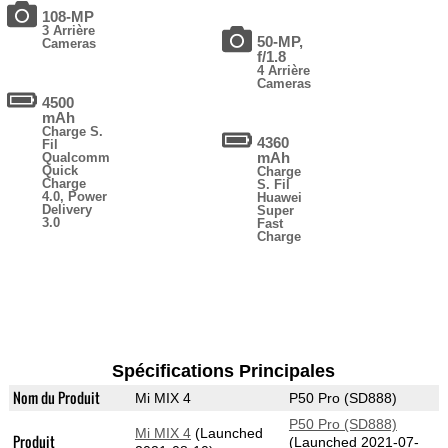
108-MP
3 Arrière
50-MP,
Cameras
f/1.8
4 Arrière
Cameras
4500
mAh
Charge S.
4360
Fil
mAh
Qualcomm
Quick
Charge
Charge
S. Fil
4.0, Power
Huawei
Delivery
Super
3.0
Fast
Charge
Spécifications Principales
Nom du Produit
Mi MIX 4
P50 Pro (SD888)
P50 Pro (SD888)
Mi MIX 4
(Launched
Produit
(Launched 2021-07-