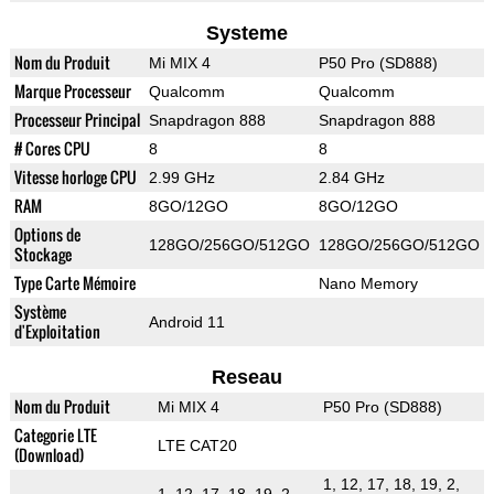
Systeme
Nom du Produit
Mi MIX 4
P50 Pro (SD888)
Marque Processeur
Qualcomm
Qualcomm
Processeur Principal
Snapdragon 888
Snapdragon 888
# Cores CPU
8
8
Vitesse horloge CPU
2.99 GHz
2.84 GHz
RAM
8GO/12GO
8GO/12GO
Options de
128GO/256GO/512GO
128GO/256GO/512GO
Stockage
Type Carte Mémoire
Nano Memory
Système
Android 11
d'Exploitation
Reseau
Nom du Produit
Mi MIX 4
P50 Pro (SD888)
Categorie LTE
LTE CAT20
(Download)
1, 12, 17, 18, 19, 2,