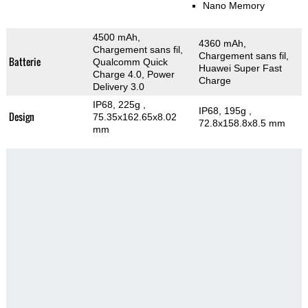
Nano Memory
4500 mAh,
4360 mAh,
Chargement sans fil,
Chargement sans fil,
Batterie
Qualcomm Quick
Huawei Super Fast
Charge 4.0, Power
Charge
Delivery 3.0
IP68, 225g
,
IP68, 195g
,
Design
75.35x162.65x8.02
72.8x158.8x8.5 mm
mm