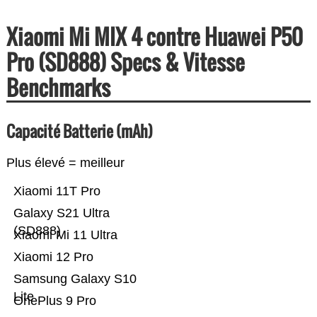
Xiaomi Mi MIX 4 contre Huawei P50
Pro (SD888) Specs & Vitesse
Benchmarks
Capacité Batterie (mAh)
Plus élevé = meilleur
Xiaomi 11T Pro
Galaxy S21 Ultra
(SD888)
Xiaomi Mi 11 Ultra
Xiaomi 12 Pro
Samsung Galaxy S10
Lite
OnePlus 9 Pro