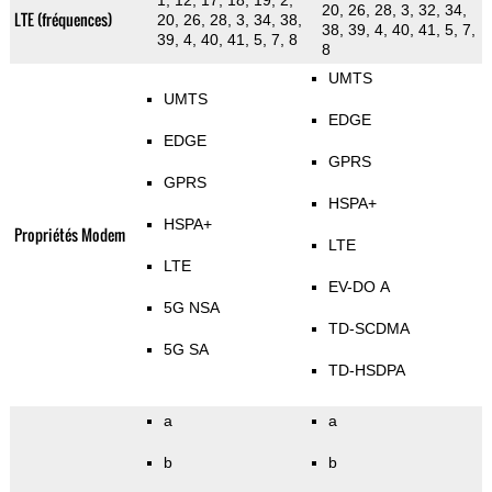
1, 12, 17, 18, 19, 2,
20, 26, 28, 3, 32, 34,
LTE (fréquences)
20, 26, 28, 3, 34, 38,
38, 39, 4, 40, 41, 5, 7,
39, 4, 40, 41, 5, 7, 8
8
UMTS
UMTS
EDGE
EDGE
GPRS
GPRS
HSPA+
HSPA+
Propriétés Modem
LTE
LTE
EV-DO A
5G NSA
TD-SCDMA
5G SA
TD-HSDPA
a
a
b
b