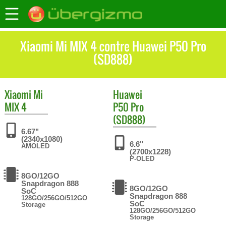
Xiaomi Mi MIX 4 contre Huawei P50 Pro
(SD888)
Xiaomi
Mi
Huawei
MIX 4
P50 Pro
(SD888)
6.67"
(2340x1080)
6.6"
AMOLED
(2700x1228)
P-OLED
8GO/12GO
Snapdragon 888
8GO/12GO
SoC
Snapdragon 888
128GO/256GO/512GO
SoC
Storage
128GO/256GO/512GO
Storage