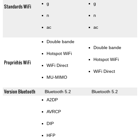
g
g
Standards WiFi
n
n
ac
ac
Double bande
Double bande
Hotspot WiFi
Hotspot WiFi
Propriétés WiFi
WiFi Direct
WiFi Direct
MU-MIMO
Version Bluetooth
Bluetooth 5.2
Bluetooth 5.2
A2DP
AVRCP
DIP
HFP