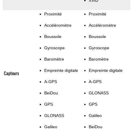
XVID
Proximité
Proximité
Accéléromètre
Accéléromètre
Boussole
Boussole
Gyroscope
Gyroscope
Baromètre
Baromètre
Empreinte digitale
Empreinte digitale
Capteurs
A-GPS
A-GPS
BeiDou
GLONASS
GPS
GPS
GLONASS
Galileo
Galileo
BeiDou