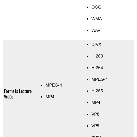
OGG
WMA
WAV
DIVX
H.263
H.264
MPEG-4
MPEG-4
Formats Lecture
H.265
Vidéo
MP4
MP4
VP8
VP9