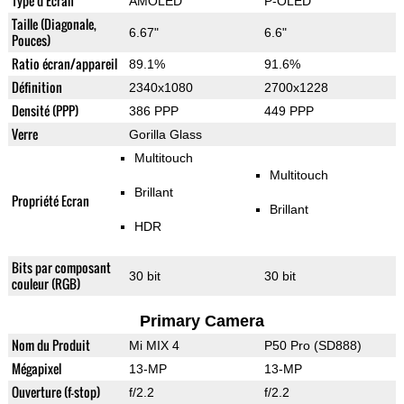
Type d'Ecran
AMOLED
P-OLED
Taille (Diagonale,
6.67"
6.6"
Pouces)
Ratio écran/appareil
89.1%
91.6%
Définition
2340x1080
2700x1228
Densité (PPP)
386 PPP
449 PPP
Verre
Gorilla Glass
Multitouch
Multitouch
Brillant
Propriété Ecran
Brillant
HDR
Bits par composant
30 bit
30 bit
couleur (RGB)
Primary Camera
Nom du Produit
Mi MIX 4
P50 Pro (SD888)
Mégapixel
13-MP
13-MP
Ouverture (f-stop)
f/2.2
f/2.2