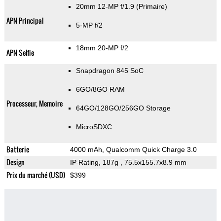
20mm 12-MP f/1.9
(Primaire)
APN Principal
5-MP f/2
18mm 20-MP f/2
APN Selfie
Snapdragon 845 SoC
6GO/8GO RAM
Processeur, Memoire
64GO/128GO/256GO Storage
MicroSDXC
Batterie
4000 mAh, Qualcomm Quick Charge 3.0
Design
IP Rating
, 187g
, 75.5x155.7x8.9 mm
Prix du marché (USD)
$399