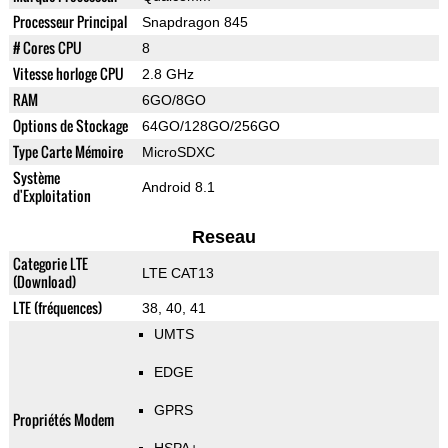
Processeur Principal
Snapdragon 845
# Cores CPU
8
Vitesse horloge CPU
2.8 GHz
RAM
6GO/8GO
Options de Stockage
64GO/128GO/256GO
Type Carte Mémoire
MicroSDXC
Système
Android 8.1
d'Exploitation
Reseau
Categorie LTE
LTE CAT13
(Download)
LTE (fréquences)
38, 40, 41
UMTS
EDGE
GPRS
Propriétés Modem