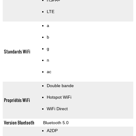
HSPA+
LTE
a
b
g
Standards WiFi
n
ac
Double bande
Hotspot WiFi
Propriétés WiFi
WiFi Direct
Version Bluetooth
Bluetooth 5.0
A2DP