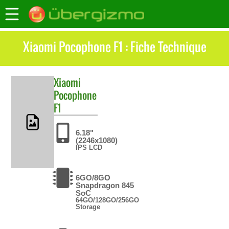
Xiaomi Pocophone F1 : Fiche Technique
Xiaomi
Pocophone
F1
6.18"
(2246x1080)
IPS LCD
6GO/8GO
Snapdragon 845
SoC
64GO/128GO/256GO
Storage