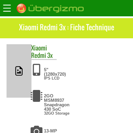
Xiaomi Redmi 3x : Fiche Technique
Xiaomi
Redmi 3x
5"
(1280x720)
IPS LCD
2GO
MSM8937
Snapdragon
430 SoC
32GO Storage
13-MP