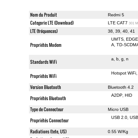
Nom du Produit
Redmi 5
Categorie LTE (Download)
LTE CAT7
301 M
LTE (fréquences)
38, 39, 40, 41
UMTS
EDG
Propriétés Modem
A
TD-SCDM
a
b
g
n
Standards WiFi
Hotspot WiFi
Propriétés WiFi
Version Bluetooth
Bluetooth 4.2
A2DP
HID
Propriétés Bluetooth
Type de Connecteur
Micro USB
USB 2.0
US
Propriétés Connecteur
Radiations (tete, US)
0.55 W/Kg