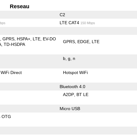
Reseau
C2
LTE CAT4
bps
150 Mbps
E
GPRS
HSPA+
LTE
EV-DO
GPRS
EDGE
LTE
A
TD-HSDPA
b
g
n
WiFi Direct
Hotspot WiFi
Bluetooth 4.0
A2DP
BT LE
Micro USB
B OTG