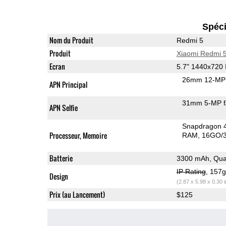
Spéci
Nom du Produit
Redmi 5
Produit
Xiaomi Redmi 
Ecran
5.7" 1440x720
26mm 12-MP 
APN Principal
31mm 5-MP f
APN Selfie
Snapdragon 
Processeur, Memoire
RAM
16GO/3
Batterie
3300 mAh, Qua
IP Rating
, 157
Design
(2.87 x 5.98 x 0.30 
Prix (au Lancement)
$125