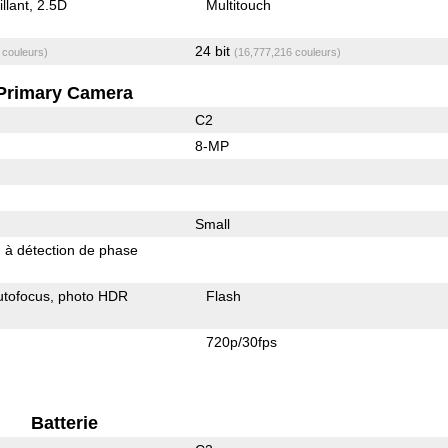
illant
2.5D
Multitouch
24 bit
 couleurs)
(16,777,216 couleurs)
Primary Camera
C2
8-MP
Small
 à détection de phase
utofocus
photo HDR
Flash
720p/30fps
Batterie