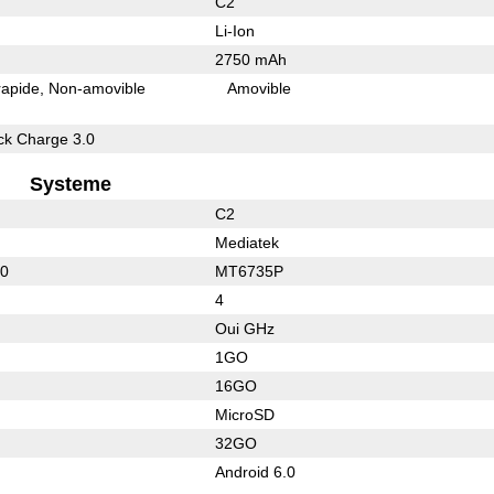
C2
Li-Ion
2750 mAh
rapide
Non-amovible
Amovible
k Charge 3.0
Systeme
C2
Mediatek
50
MT6735P
4
Oui GHz
1GO
16GO
MicroSD
32GO
Android 6.0