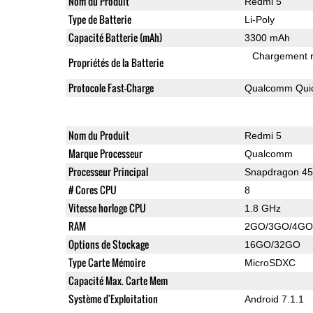
Nom du Produit
Redmi 5
Type de Batterie
Li-Poly
Capacité Batterie (mAh)
3300 mAh
Chargement 
Propriétés de la Batterie
Protocole Fast-Charge
Qualcomm Quic
Nom du Produit
Redmi 5
Marque Processeur
Qualcomm
Processeur Principal
Snapdragon 4
# Cores CPU
8
Vitesse horloge CPU
1.8 GHz
RAM
2GO/3GO/4GO
Options de Stockage
16GO/32GO
Type Carte Mémoire
MicroSDXC
Capacité Max. Carte Mem
Système d'Exploitation
Android 7.1.1