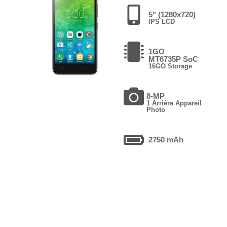
5" (1280x720)
IPS LCD
1GO
MT6735P SoC
16GO Storage
8-MP
1 Arrière Appareil
Photo
2750 mAh