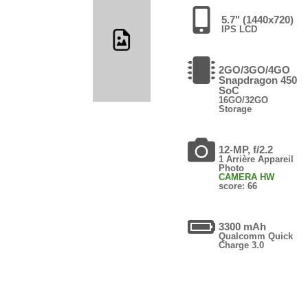
5.7" (1440x720)
IPS LCD
2GO/3GO/4GO
Snapdragon 450
SoC
16GO/32GO
Storage
12-MP, f/2.2
1 Arrière Appareil
Photo
CAMERA HW
score: 66
3300 mAh
Qualcomm Quick
Charge 3.0