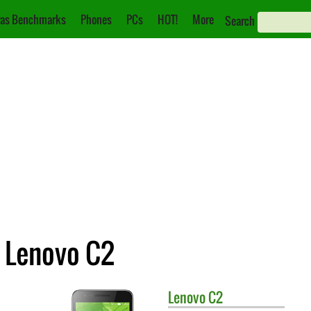
as Benchmarks
Phones
PCs
HOT!
More
Search
 Lenovo C2
Lenovo
C2