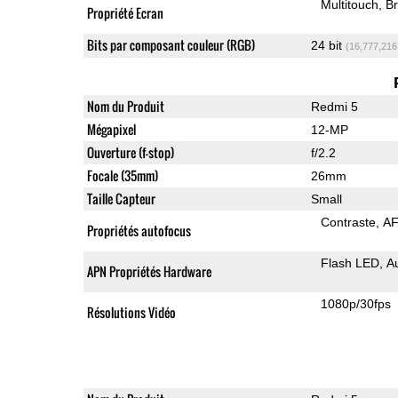
Multitouch
Br
Propriété Ecran
Bits par composant couleur (RGB)
24 bit
(16,777,216
Nom du Produit
Redmi 5
Mégapixel
12-MP
Ouverture (f-stop)
f/2.2
Focale (35mm)
26mm
Taille Capteur
Small
Contraste
AF
Propriétés autofocus
Flash LED
A
APN Propriétés Hardware
1080p/30fps
Résolutions Vidéo