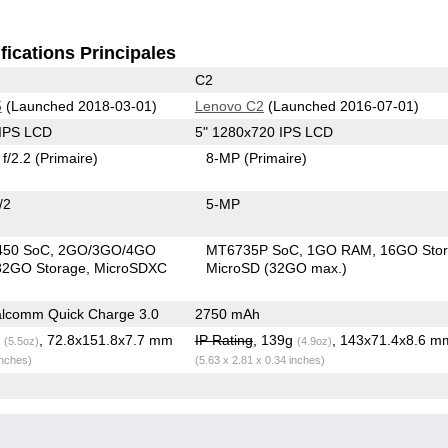
fications Principales
C2
5
(Launched 2018-03-01)
Lenovo C2
(Launched 2016-07-01)
 IPS LCD
5" 1280x720 IPS LCD
f/2.2
(Primaire)
8-MP
(Primaire)
/2
5-MP
450 SoC
2GO/3GO/4GO
MT6735P SoC
1GO RAM
16GO Sto
2GO Storage
MicroSDXC
MicroSD (32GO max.)
lcomm Quick Charge 3.0
2750 mAh
g
, 72.8x151.8x7.7 mm
IP Rating
, 139g
, 143x71.4x8.6 m
(5.5oz)
(4.9oz)
inches)
(5.63 x 2.81 x 0.34 inches)