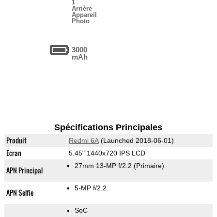
1
Arrière
Appareil
Photo
3000
mAh
Spécifications Principales
Produit
Redmi 6A
(Launched 2018-06-01)
Ecran
5.45" 1440x720 IPS LCD
27mm 13-MP f/2.2
(Primaire)
APN Principal
5-MP f/2.2
APN Selfie
SoC