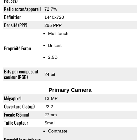
Pouces)
Ratio écran/appareil
72.7%
Définition
1440x720
Densité (PPP)
295 PPP
Multitouch
Brillant
Propriété Ecran
2.5D
Bits par composant
24 bit
couleur (RGB)
Primary Camera
Mégapixel
13-MP
Ouverture (f-stop)
f/2.2
Focale (35mm)
27mm
Taille Capteur
Small
Contraste
Propriétés autofocus