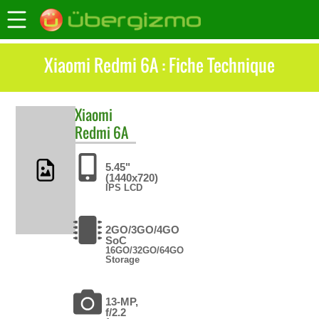
Xiaomi Redmi 6A : Fiche Technique
Xiaomi
Redmi 6A
5.45"
(1440x720)
IPS LCD
2GO/3GO/4GO
SoC
16GO/32GO/64GO
Storage
13-MP,
f/2.2