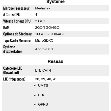
Systeme
Marque Processeur
MediaTek
# Cores CPU
4
Vitesse horloge CPU
2 GHz
RAM
2GO/3GO/4GO
Options de Stockage
16GO/32GO/64GO
Type Carte Mémoire
MicroSDXC
Système
Android 8.1
d'Exploitation
Reseau
Categorie LTE
LTE CAT4
(Download)
LTE (fréquences)
38, 39, 40, 41
UMTS
EDGE
GPRS