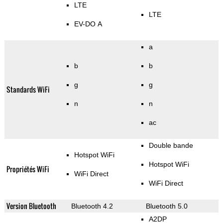
LTE
LTE
EV-DO A
a
b
b
g
g
Standards WiFi
n
n
ac
Double bande
Hotspot WiFi
Hotspot WiFi
Propriétés WiFi
WiFi Direct
WiFi Direct
Version Bluetooth
Bluetooth 4.2
Bluetooth 5.0
A2DP