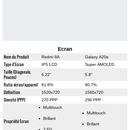
Ecran
Nom du Produit
Redmi 8A
Galaxy A20e
Type d'Ecran
IPS LCD
Super AMOLED
Taille (Diagonale,
6.22"
5.8"
Pouces)
Ratio écran/appareil
81.8%
80.7%
Définition
1520x720
1560x720
Densité (PPP)
270 PPP
296 PPP
Multitouch
Multitouch
Brillant
Propriété Ecran
Brillant
2.5D