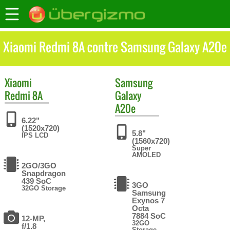
Xiaomi Redmi 8A contre Samsung Galaxy A20e
Xiaomi
Samsung
Redmi 8A
Galaxy
A20e
6.22"
(1520x720)
5.8"
IPS LCD
(1560x720)
Super
AMOLED
2GO/3GO
Snapdragon
439 SoC
3GO
32GO Storage
Samsung
Exynos 7
Octa
7884 SoC
12-MP,
32GO
f/1.8
Storage