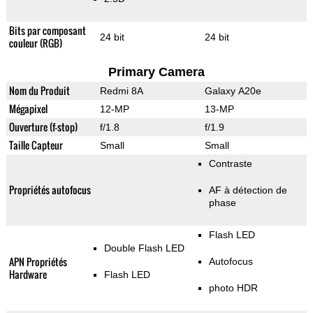
Bits par composant
24 bit
24 bit
couleur (RGB)
Primary Camera
Nom du Produit
Redmi 8A
Galaxy A20e
Mégapixel
12-MP
13-MP
Ouverture (f-stop)
f/1.8
f/1.9
Taille Capteur
Small
Small
Contraste
Propriétés autofocus
AF à détection de
phase
Flash LED
Double Flash LED
APN Propriétés
Autofocus
Hardware
Flash LED
photo HDR