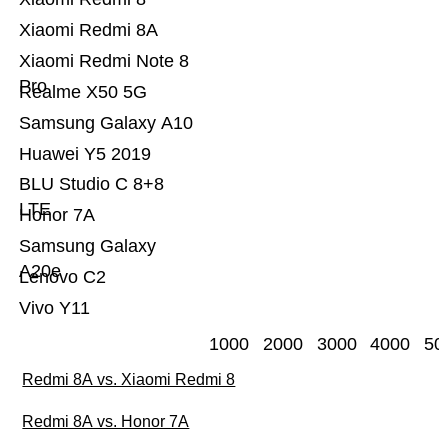
Xiaomi Redmi 8A
Xiaomi Redmi Note 8
Pro
Realme X50 5G
Samsung Galaxy A10
Huawei Y5 2019
BLU Studio C 8+8
LTE
Honor 7A
Samsung Galaxy
A20e
Lenovo C2
Vivo Y11
1000
2000
3000
4000
50
Redmi 8A vs. Xiaomi Redmi 8
Redmi 8A vs. Honor 7A