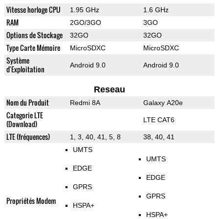
Vitesse horloge CPU
1.95 GHz
1.6 GHz
RAM
2GO/3GO
3GO
Options de Stockage
32GO
32GO
Type Carte Mémoire
MicroSDXC
MicroSDXC
Système
Android 9.0
Android 9.0
d'Exploitation
Reseau
Nom du Produit
Redmi 8A
Galaxy A20e
Categorie LTE
LTE CAT6
(Download)
LTE (fréquences)
1, 3, 40, 41, 5, 8
38, 40, 41
UMTS
UMTS
EDGE
EDGE
GPRS
GPRS
Propriétés Modem
HSPA+
HSPA+