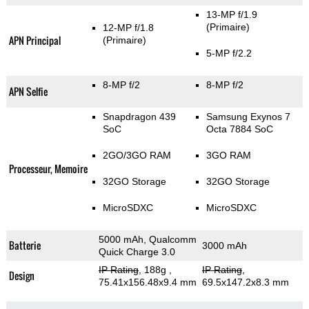
13-MP f/1.9
(Primaire)
12-MP f/1.8
APN Principal
(Primaire)
5-MP f/2.2
8-MP f/2
8-MP f/2
APN Selfie
Snapdragon 439
Samsung Exynos 7
SoC
Octa 7884 SoC
2GO/3GO RAM
3GO RAM
Processeur, Memoire
32GO Storage
32GO Storage
MicroSDXC
MicroSDXC
5000 mAh, Qualcomm
Batterie
3000 mAh
Quick Charge 3.0
IP Rating
, 188g
,
IP Rating
,
Design
75.41x156.48x9.4 mm
69.5x147.2x8.3 mm