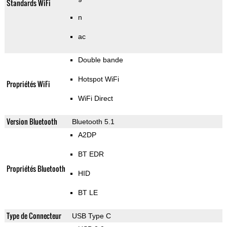
Standards WiFi
n
ac
Double bande
Hotspot WiFi
Propriétés WiFi
WiFi Direct
Version Bluetooth
Bluetooth 5.1
A2DP
BT EDR
Propriétés Bluetooth
HID
BT LE
Type de Connecteur
USB Type C