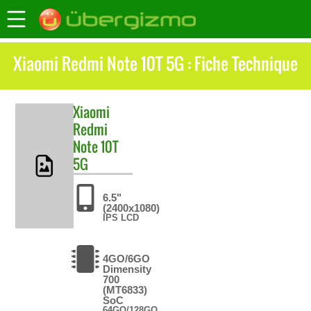
Xiaomi Redmi Note 10T 5G : Fiche Technique
Xiaomi
Redmi
Note 10T
5G
6.5"
(2400x1080)
IPS LCD
4GO/6GO
Dimensity
700
(MT6833)
SoC
64GO/128GO