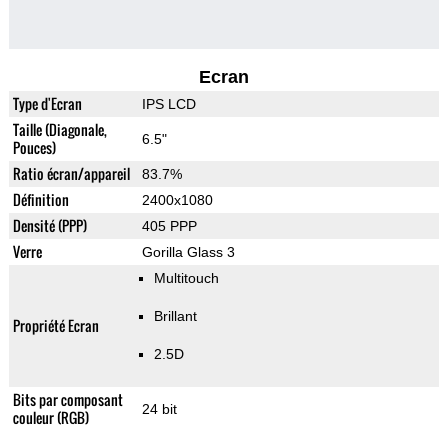
Ecran
Type d'Ecran
IPS LCD
Taille (Diagonale,
6.5"
Pouces)
Ratio écran/appareil
83.7%
Définition
2400x1080
Densité (PPP)
405 PPP
Verre
Gorilla Glass 3
Multitouch
Brillant
Propriété Ecran
2.5D
Bits par composant
24 bit
couleur (RGB)