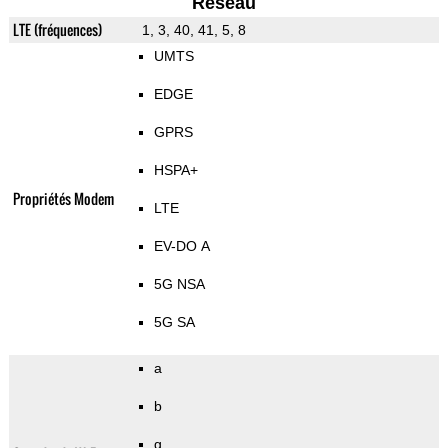
Reseau
LTE (fréquences)
1, 3, 40, 41, 5, 8
UMTS
EDGE
GPRS
HSPA+
Propriétés Modem
LTE
EV-DO A
5G NSA
5G SA
a
b
g