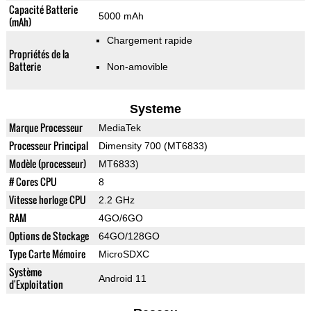
Capacité Batterie
5000 mAh
(mAh)
Chargement rapide
Propriétés de la
Batterie
Non-amovible
Systeme
Marque Processeur
MediaTek
Processeur Principal
Dimensity 700 (MT6833)
Modèle (processeur)
MT6833)
# Cores CPU
8
Vitesse horloge CPU
2.2 GHz
RAM
4GO/6GO
Options de Stockage
64GO/128GO
Type Carte Mémoire
MicroSDXC
Système
Android 11
d'Exploitation