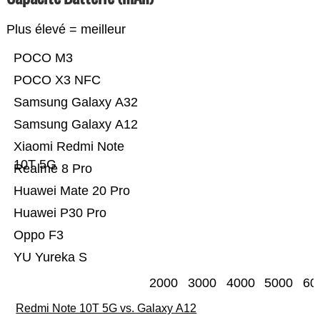
Plus élevé = meilleur
POCO M3
POCO X3 NFC
Samsung Galaxy A32
Samsung Galaxy A12
Xiaomi Redmi Note
10T 5G
Realme 8 Pro
Huawei Mate 20 Pro
Huawei P30 Pro
Oppo F3
YU Yureka S
2000
3000
4000
5000
60
Redmi Note 10T 5G vs. Galaxy A12