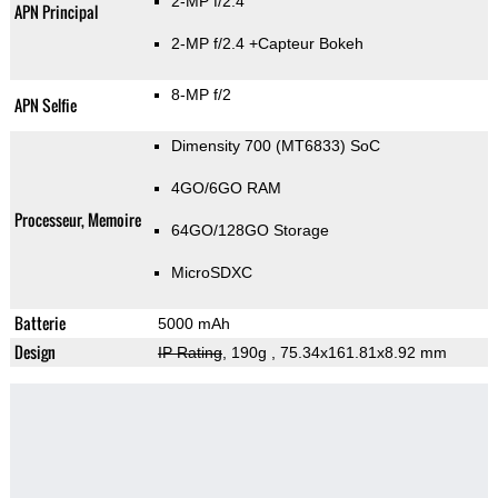
2-MP f/2.4
APN Principal
2-MP f/2.4
+Capteur Bokeh
8-MP f/2
APN Selfie
Dimensity 700 (MT6833) SoC
4GO/6GO RAM
Processeur, Memoire
64GO/128GO Storage
MicroSDXC
Batterie
5000 mAh
Design
IP Rating
, 190g
, 75.34x161.81x8.92 mm