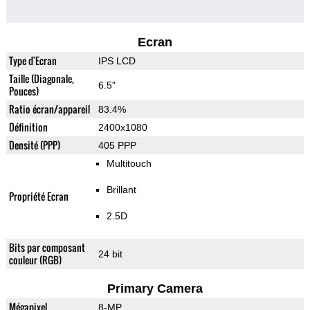
Ecran
Type d'Ecran
IPS LCD
Taille (Diagonale,
6.5"
Pouces)
Ratio écran/appareil
83.4%
Définition
2400x1080
Densité (PPP)
405 PPP
Multitouch
Brillant
Propriété Ecran
2.5D
Bits par composant
24 bit
couleur (RGB)
Primary Camera
Mégapixel
8-MP