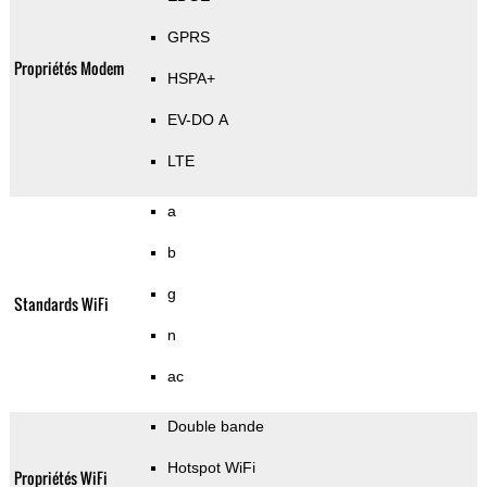
GPRS
Propriétés Modem
HSPA+
EV-DO A
LTE
a
b
g
Standards WiFi
n
ac
Double bande
Hotspot WiFi
Propriétés WiFi