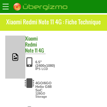
Xiaomi Redmi Note 11 4G : Fiche Technique
Xiaomi
Redmi
Note 11 4G
6.5"
(2400x1080)
IPS LCD
4GO/6GO
Helio G88
SoC
128GO
Storage