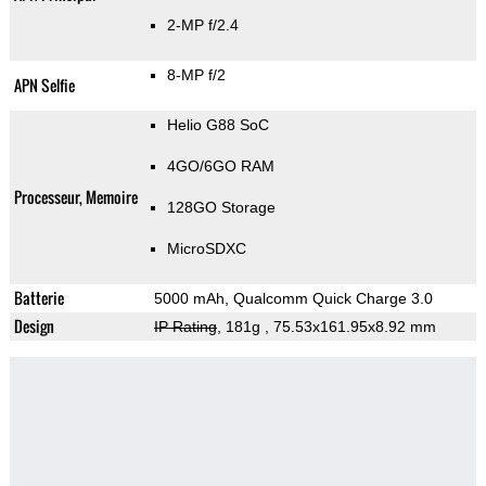
2-MP f/2.4
8-MP f/2
APN Selfie
Helio G88 SoC
4GO/6GO RAM
Processeur, Memoire
128GO Storage
MicroSDXC
Batterie
5000 mAh, Qualcomm Quick Charge 3.0
Design
IP Rating
, 181g
, 75.53x161.95x8.92 mm