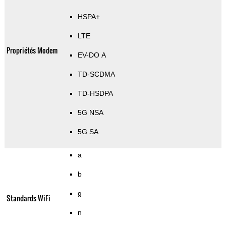
HSPA+
LTE
Propriétés Modem
EV-DO A
TD-SCDMA
TD-HSDPA
5G NSA
5G SA
a
b
g
Standards WiFi
n