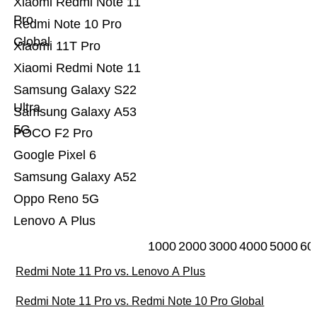
Xiaomi Redmi Note 11
Pro
Redmi Note 10 Pro
Global
Xiaomi 11T Pro
Xiaomi Redmi Note 11
Samsung Galaxy S22
Ultra
Samsung Galaxy A53
5G
POCO F2 Pro
Google Pixel 6
Samsung Galaxy A52
Oppo Reno 5G
Lenovo A Plus
1000
2000
3000
4000
5000
60
Redmi Note 11 Pro vs. Lenovo A Plus
Redmi Note 11 Pro vs. Redmi Note 10 Pro Global