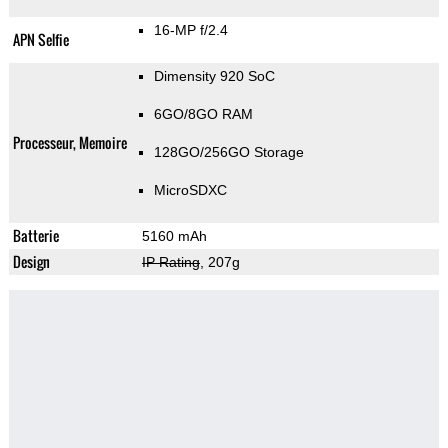
16-MP f/2.4
APN Selfie
Dimensity 920 SoC
6GO/8GO RAM
Processeur, Memoire
128GO/256GO Storage
MicroSDXC
Batterie
5160 mAh
Design
IP Rating
, 207g