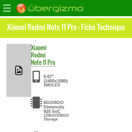
Xiaomi Redmi Note 11 Pro : Fiche Technique
Xiaomi
Redmi
Note 11 Pro
6.67"
(2400x1080)
AMOLED
6GO/8GO
Dimensity
920 SoC
128GO/256GO
Storage