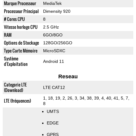
Marque Processeur
MediaTek
Processeur Principal
Dimensity 920
# Cores CPU
8
Vitesse horloge CPU
2.5 GHz
RAM
6GO/8GO
Options de Stockage
128GO/256GO
Type Carte Mémoire
MicroSDXC
Système
Android 11
d'Exploitation
Reseau
Categorie LTE
LTE CAT12
(Download)
1, 18, 19, 2, 26, 3, 34, 38, 39, 4, 40, 41, 5, 7,
LTE (fréquences)
8
UMTS
EDGE
GPRS