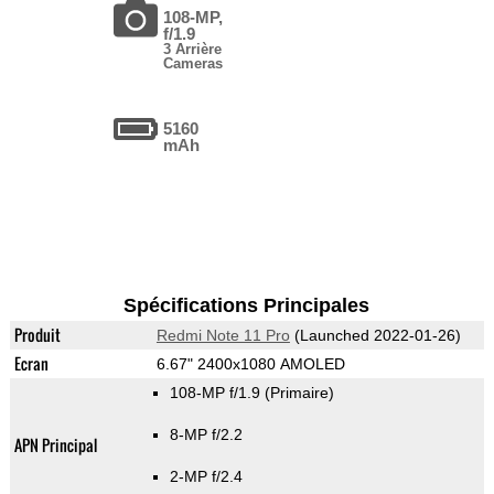
108-MP,
f/1.9
3 Arrière
Cameras
5160
mAh
Spécifications Principales
Produit
Redmi Note 11 Pro
(Launched 2022-01-26)
Ecran
6.67" 2400x1080 AMOLED
108-MP f/1.9
(Primaire)
8-MP f/2.2
APN Principal
2-MP f/2.4