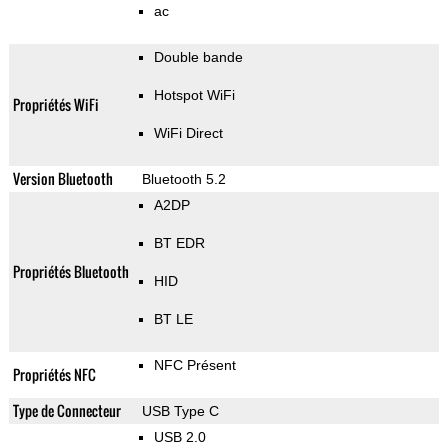
ac
Double bande
Hotspot WiFi
Propriétés WiFi
WiFi Direct
Version Bluetooth
Bluetooth 5.2
A2DP
BT EDR
Propriétés Bluetooth
HID
BT LE
NFC Présent
Propriétés NFC
Type de Connecteur
USB Type C
USB 2.0