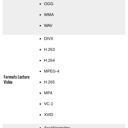
OGG
WMA
WAV
DIVX
H.263
H.264
MPEG-4
Formats Lecture
Vidéo
H.265
MP4
VC-1
XVID
Accéléromètre