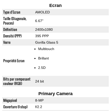
Ecran
Type d'Ecran
AMOLED
Taille (Diagonale,
6.67"
Pouces)
Définition
2400x1080
Densité (PPP)
395 PPP
Verre
Gorilla Glass 5
Multitouch
Brillant
Propriété Ecran
2.5D
Bits par composant
24 bit
couleur (RGB)
Primary Camera
Mégapixel
8-MP
Ouverture (f-stop)
f/2.2