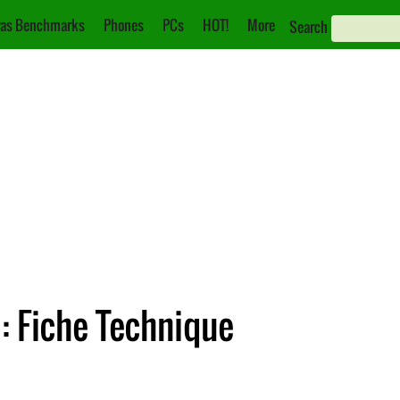
as Benchmarks
Phones
PCs
HOT!
More
Search
: Fiche Technique