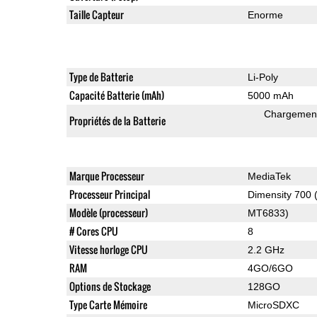
Taille Capteur
Enorme
Type de Batterie
Li-Poly
Capacité Batterie (mAh)
5000 mAh
Chargement
Propriétés de la Batterie
Marque Processeur
MediaTek
Processeur Principal
Dimensity 700
Modèle (processeur)
MT6833)
# Cores CPU
8
Vitesse horloge CPU
2.2 GHz
RAM
4GO/6GO
Options de Stockage
128GO
Type Carte Mémoire
MicroSDXC