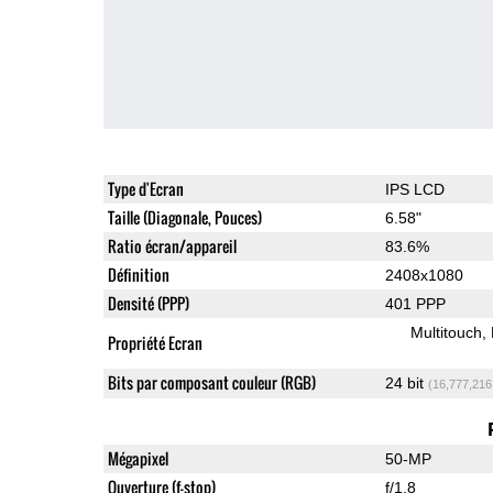
Type d'Ecran
IPS LCD
Taille (Diagonale, Pouces)
6.58"
Ratio écran/appareil
83.6%
Définition
2408x1080
Densité (PPP)
401 PPP
Multitouch
Propriété Ecran
Bits par composant couleur (RGB)
24 bit
(16,777,216
Mégapixel
50-MP
Ouverture (f-stop)
f/1.8