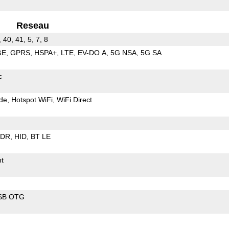
Reseau
, 40, 41, 5, 7, 8
GE
GPRS
HSPA+
LTE
EV-DO A
5G NSA
5G SA
c
de
Hotspot WiFi
WiFi Direct
EDR
HID
BT LE
t
SB OTG