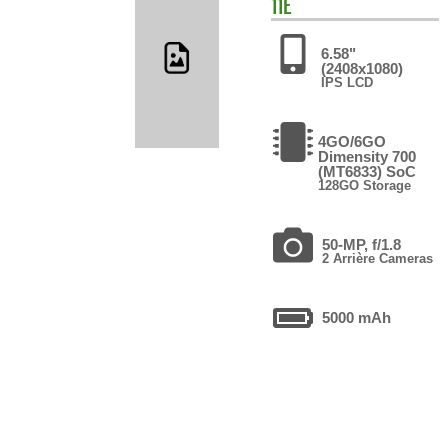
11E
6.58"
(2408x1080)
IPS LCD
4GO/6GO
Dimensity 700
(MT6833) SoC
128GO Storage
50-MP, f/1.8
2 Arrière Cameras
5000 mAh