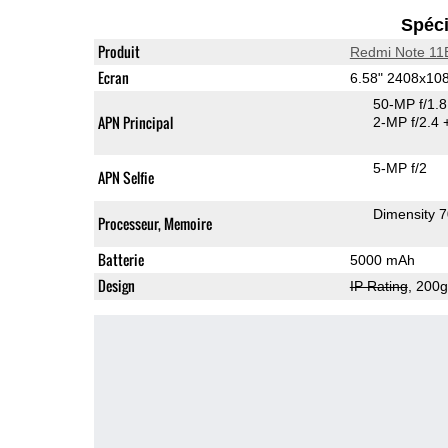
Spéci
Produit
Redmi Note 11
Ecran
6.58" 2408x10
50-MP f/1.
APN Principal
2-MP f/2.4
5-MP f/2
APN Selfie
Dimensity 
Processeur, Memoire
Batterie
5000 mAh
Design
IP Rating
, 200