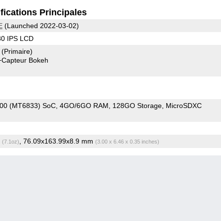
fications Principales
E
(Launched 2022-03-02)
80 IPS LCD
8
(Primaire)
+Capteur Bokeh
700 (MT6833) SoC
4GO/6GO RAM
128GO Storage
MicroSDXC
g
, 76.09x163.99x8.9 mm
(7.1oz)
(3.00 x 6.46 x 0.35 inches)