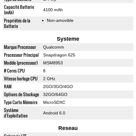
Capacité Batterie
4100 mAh
(mAh)
Propriétés de la
Non-amovible
Batterie
Systeme
Marque Processeur
Qualcomm
Processeur Principal
Snapdragon 625
Modèle (processeur)
MSM8953
# Cores CPU
8
Vitesse horloge CPU
2 GHz
RAM
2GO/3GO/4GO
Options de Stockage
32GO/64GO
Type Carte Mémoire
MicroSDXC
Système
Android 6.0
d'Exploitation
Reseau