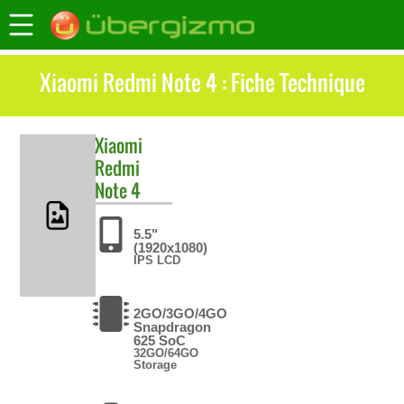
Xiaomi Redmi Note 4 : Fiche Technique
Xiaomi
Redmi
Note 4
5.5"
(1920x1080)
IPS LCD
2GO/3GO/4GO
Snapdragon
625 SoC
32GO/64GO
Storage