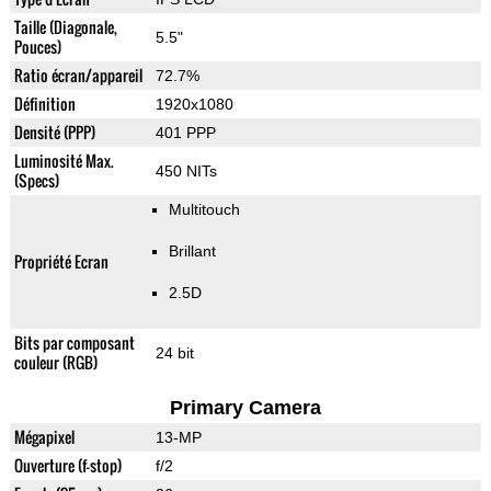
Taille (Diagonale,
5.5"
Pouces)
Ratio écran/appareil
72.7%
Définition
1920x1080
Densité (PPP)
401 PPP
Luminosité Max.
450 NITs
(Specs)
Multitouch
Brillant
Propriété Ecran
2.5D
Bits par composant
24 bit
couleur (RGB)
Primary Camera
Mégapixel
13-MP
Ouverture (f-stop)
f/2