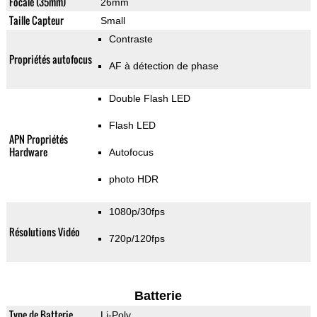
Focale (35mm)
26mm
Taille Capteur
Small
Contraste
Propriétés autofocus
AF à détection de phase
Double Flash LED
Flash LED
APN Propriétés
Hardware
Autofocus
photo HDR
1080p/30fps
Résolutions Vidéo
720p/120fps
Batterie
Type de Batterie
Li-Poly