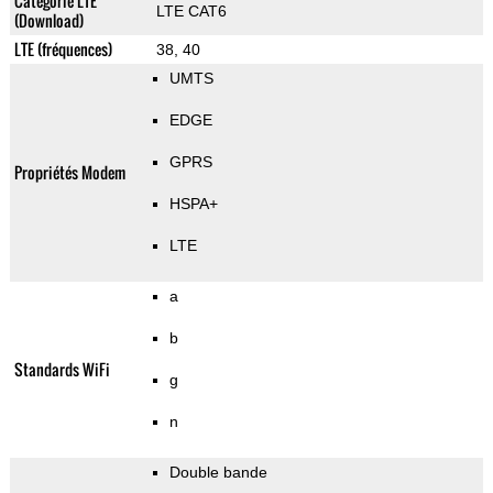
Categorie LTE
LTE CAT6
(Download)
LTE (fréquences)
38, 40
UMTS
EDGE
GPRS
Propriétés Modem
HSPA+
LTE
a
b
Standards WiFi
g
n
Double bande