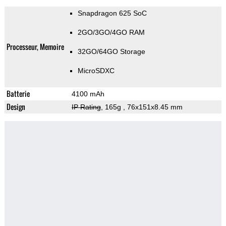
Snapdragon 625 SoC
2GO/3GO/4GO RAM
Processeur, Memoire
32GO/64GO Storage
MicroSDXC
Batterie
4100 mAh
Design
IP Rating
, 165g
, 76x151x8.45 mm