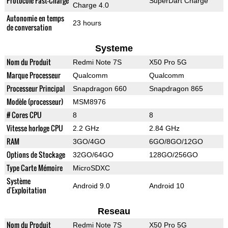
Protocole Fast-Charge
SuperDart Charge
Charge 4.0
Autonomie en temps
23 hours
de conversation
Systeme
Nom du Produit
Redmi Note 7S
X50 Pro 5G
Marque Processeur
Qualcomm
Qualcomm
Processeur Principal
Snapdragon 660
Snapdragon 865
Modèle (processeur)
MSM8976
# Cores CPU
8
8
Vitesse horloge CPU
2.2 GHz
2.84 GHz
RAM
3GO/4GO
6GO/8GO/12GO
Options de Stockage
32GO/64GO
128GO/256GO
Type Carte Mémoire
MicroSDXC
Système
Android 9.0
Android 10
d'Exploitation
Reseau
Nom du Produit
Redmi Note 7S
X50 Pro 5G