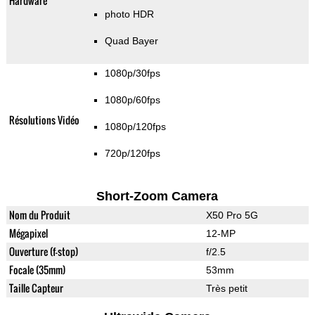
Hardware
photo HDR
Quad Bayer
1080p/30fps
1080p/60fps
Résolutions Vidéo
1080p/120fps
720p/120fps
Short-Zoom Camera
Nom du Produit
X50 Pro 5G
Mégapixel
12-MP
Ouverture (f-stop)
f/2.5
Focale (35mm)
53mm
Taille Capteur
Très petit