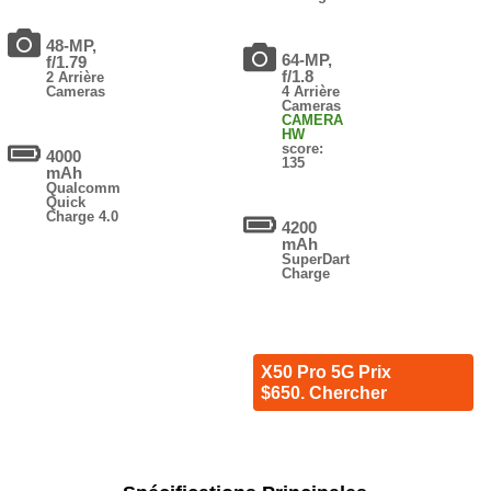
48-MP,
64-MP,
f/1.79
f/1.8
2 Arrière
Cameras
4 Arrière
Cameras
CAMERA
HW
score:
4000
135
mAh
Qualcomm
Quick
Charge 4.0
4200
mAh
SuperDart
Charge
X50 Pro 5G Prix
$650. Chercher