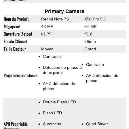
Primary Camera
Nom du Produit
Redmi Note 7S
X50 Pro 5G
Mégapixel
48-MP
64-MP
Ouverture (f-stop)
f/1.79
f/1.8
Focale (35mm)
26mm
Taille Capteur
Moyen
Grand
Contraste
Contraste
Détection de phase à
deux pixels
Propriétés autofocus
AF à détection de
phase
AF à détection de
phase
Double Flash LED
Flash LED
APN Propriétés
Autofocus
Quad Bayer