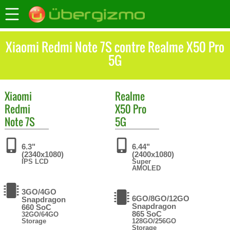
Xiaomi Redmi Note 7S contre Realme X50 Pro
5G
Xiaomi
Realme
Redmi
X50 Pro
Note 7S
5G
6.3"
6.44"
(2340x1080)
(2400x1080)
IPS LCD
Super
AMOLED
3GO/4GO
6GO/8GO/12GO
Snapdragon
Snapdragon
660 SoC
865 SoC
32GO/64GO
Storage
128GO/256GO
Storage