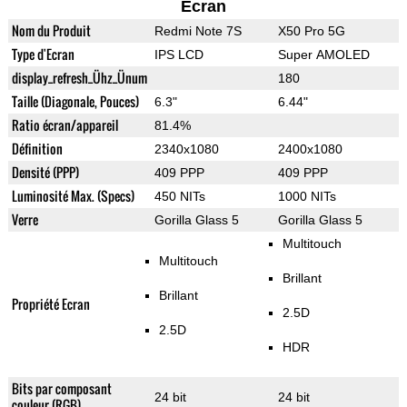
Ecran
Nom du Produit
Redmi Note 7S
X50 Pro 5G
Type d'Ecran
IPS LCD
Super AMOLED
display_refresh_Ühz_Ünum
180
Taille (Diagonale, Pouces)
6.3"
6.44"
Ratio écran/appareil
81.4%
Définition
2340x1080
2400x1080
Densité (PPP)
409 PPP
409 PPP
Luminosité Max. (Specs)
450 NITs
1000 NITs
Verre
Gorilla Glass 5
Gorilla Glass 5
Multitouch
Multitouch
Brillant
Brillant
Propriété Ecran
2.5D
2.5D
HDR
Bits par composant
24 bit
24 bit
couleur (RGB)