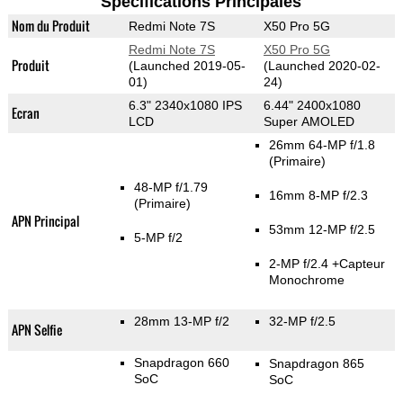
Spécifications Principales
Nom du Produit
Redmi Note 7S
X50 Pro 5G
Redmi Note 7S
X50 Pro 5G
Produit
(Launched 2019-05-
(Launched 2020-02-
01)
24)
6.3" 2340x1080 IPS
6.44" 2400x1080
Ecran
LCD
Super AMOLED
26mm 64-MP f/1.8
(Primaire)
48-MP f/1.79
16mm 8-MP f/2.3
(Primaire)
APN Principal
53mm 12-MP f/2.5
5-MP f/2
2-MP f/2.4
+Capteur
Monochrome
28mm 13-MP f/2
32-MP f/2.5
APN Selfie
Snapdragon 660
Snapdragon 865
SoC
SoC