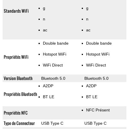
g
g
Standards WiFi
n
n
ac
ac
Double bande
Double bande
Hotspot WiFi
Hotspot WiFi
Propriétés WiFi
WiFi Direct
WiFi Direct
Version Bluetooth
Bluetooth 5.0
Bluetooth 5.0
A2DP
A2DP
Propriétés Bluetooth
BT LE
BT LE
NFC Présent
Propriétés NFC
Type de Connecteur
USB Type C
USB Type C