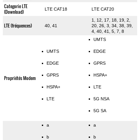
Categorie LTE
LTE CAT18
LTE CAT20
(Download)
1, 12, 17, 18, 19, 2,
LTE (fréquences)
40, 41
20, 26, 3, 34, 38, 39,
4, 40, 41, 5, 7, 8
UMTS
UMTS
EDGE
EDGE
GPRS
GPRS
HSPA+
Propriétés Modem
HSPA+
LTE
LTE
5G NSA
5G SA
a
a
b
b