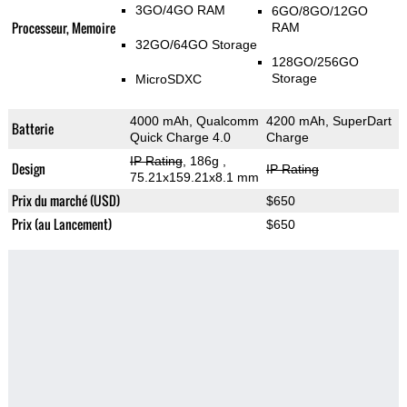
3GO/4GO RAM
6GO/8GO/12GO
Processeur, Memoire
RAM
32GO/64GO Storage
128GO/256GO
Storage
MicroSDXC
4000 mAh, Qualcomm
4200 mAh, SuperDart
Batterie
Quick Charge 4.0
Charge
IP Rating
, 186g
,
Design
IP Rating
75.21x159.21x8.1 mm
Prix du marché (USD)
$650
Prix (au Lancement)
$650