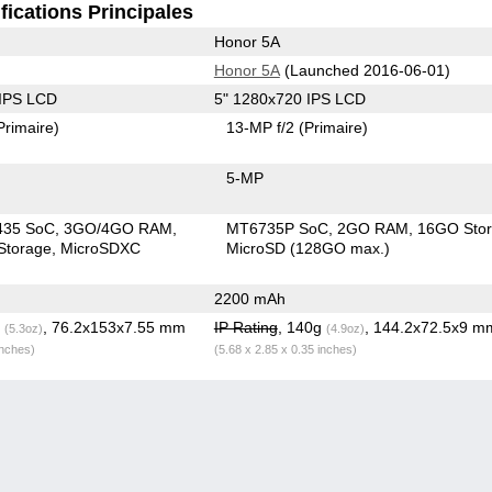
fications Principales
Honor 5A
Honor 5A
(Launched 2016-06-01)
 IPS LCD
5" 1280x720 IPS LCD
Primaire)
13-MP f/2
(Primaire)
5-MP
435 SoC
3GO/4GO RAM
MT6735P SoC
2GO RAM
16GO Sto
torage
MicroSDXC
MicroSD (128GO max.)
2200 mAh
g
, 76.2x153x7.55 mm
IP Rating
, 140g
, 144.2x72.5x9 m
(5.3oz)
(4.9oz)
inches)
(5.68 x 2.85 x 0.35 inches)