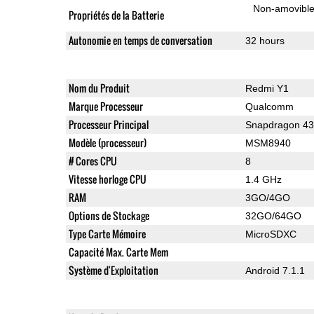
Non-amovibl
Propriétés de la Batterie
Autonomie en temps de conversation
32 hours
Nom du Produit
Redmi Y1
Marque Processeur
Qualcomm
Processeur Principal
Snapdragon 4
Modèle (processeur)
MSM8940
# Cores CPU
8
Vitesse horloge CPU
1.4 GHz
RAM
3GO/4GO
Options de Stockage
32GO/64GO
Type Carte Mémoire
MicroSDXC
Capacité Max. Carte Mem
Système d'Exploitation
Android 7.1.1