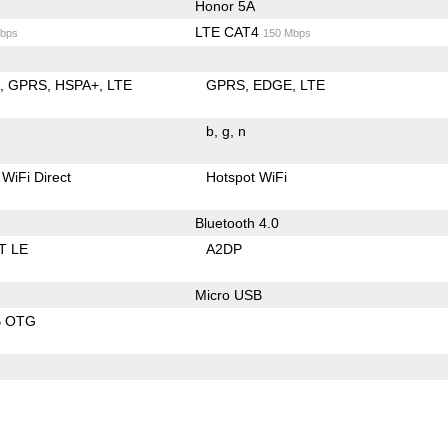
Honor 5A
LTE CAT4
bps
150 Mbps
E
GPRS
HSPA+
LTE
GPRS
EDGE
LTE
b
g
n
WiFi Direct
Hotspot WiFi
Bluetooth 4.0
T LE
A2DP
Micro USB
B OTG