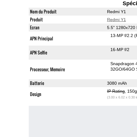
Spéci
Nom du Produit
Redmi Y1
Produit
Redmi Y1
Ecran
5.5" 1280x720
13-MP f/2.2
(
APN Principal
16-MP f/2
APN Selfie
Snapdragon 
Processeur, Memoire
32GO/64GO S
Batterie
3080 mAh
IP Rating
, 150
Design
(3.00 x 6.02 x 0.30 