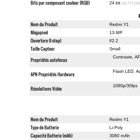
Bits par composant couleur (RGB)
24 bit
(16,777,216
Nom du Produit
Redmi Y1
Mégapixel
13-MP
Ouverture (f-stop)
f/2.2
Taille Capteur
Small
Contraste
AF
Propriétés autofocus
Flash LED
A
APN Propriétés Hardware
1080p/30fps
Résolutions Vidéo
Nom du Produit
Redmi Y1
Type de Batterie
Li-Poly
Capacité Batterie (mAh)
3080 mAh