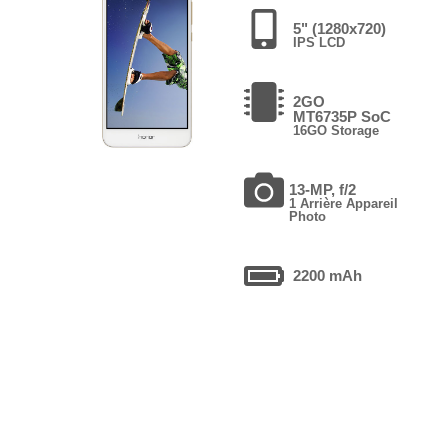
5" (1280x720)
IPS LCD
2GO
MT6735P SoC
16GO Storage
13-MP, f/2
1 Arrière Appareil
Photo
2200 mAh