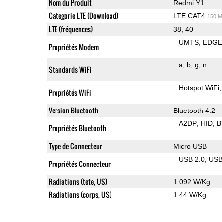
Nom du Produit
Redmi Y1
Categorie LTE (Download)
LTE CAT4
150 M
LTE (fréquences)
38, 40
UMTS
EDG
Propriétés Modem
a
b
g
n
Standards WiFi
Hotspot WiFi
Propriétés WiFi
Version Bluetooth
Bluetooth 4.2
A2DP
HID
B
Propriétés Bluetooth
Type de Connecteur
Micro USB
USB 2.0
US
Propriétés Connecteur
Radiations (tete, US)
1.092 W/Kg
Radiations (corps, US)
1.44 W/Kg