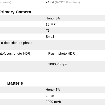
24 bit
 couleurs)
(16,777,216 couleurs)
Primary Camera
Honor 5A
13-MP
f/2
Small
 à détection de phase
utofocus
photo HDR
Flash
photo HDR
1080p/30fps
Batterie
Honor 5A
Li-Ion
2200 mAh