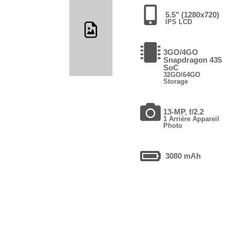
5.5" (1280x720)
IPS LCD
3GO/4GO
Snapdragon 435
SoC
32GO/64GO
Storage
13-MP, f/2.2
1 Arrière Appareil
Photo
3080 mAh