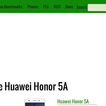
as Benchmarks
Phones
PCs
HOT!
More
Search
re Huawei Honor 5A
Huawei
Honor 5A