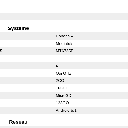
e
Systeme
Honor 5A
Mediatek
35
MT6735P
4
Oui GHz
2GO
16GO
MicroSD
128GO
Android 5.1
Reseau