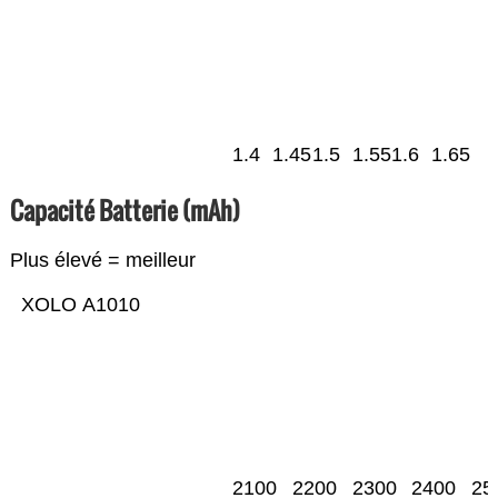
1.4
1.45
1.5
1.55
1.6
1.65
Capacité Batterie (mAh)
Plus élevé = meilleur
XOLO A1010
2100
2200
2300
2400
25