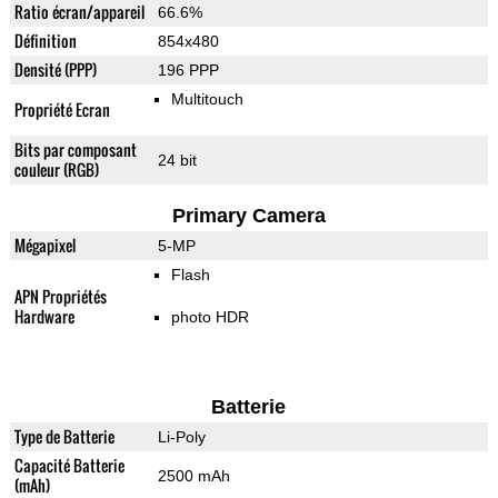
Ratio écran/appareil
66.6%
Définition
854x480
Densité (PPP)
196 PPP
Multitouch
Propriété Ecran
Bits par composant
24 bit
couleur (RGB)
Primary Camera
Mégapixel
5-MP
Flash
APN Propriétés
Hardware
photo HDR
Batterie
Type de Batterie
Li-Poly
Capacité Batterie
2500 mAh
(mAh)