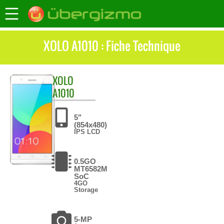
XOLO A1010 : Fiche Technique
XOLO
A1010
5"
(854x480)
IPS LCD
0.5GO
MT6582M
SoC
4GO
Storage
5-MP