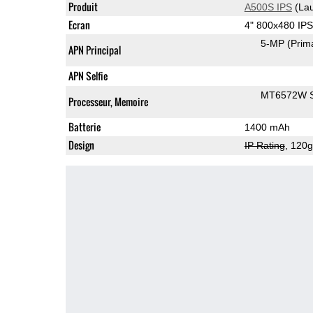
Produit
A500S IPS
(Lau
Ecran
4" 800x480 IP
5-MP
(Prim
APN Principal
APN Selfie
MT6572W 
Processeur, Memoire
Batterie
1400 mAh
Design
IP Rating
, 120