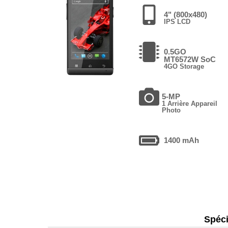
4" (800x480)
IPS LCD
0.5GO
MT6572W SoC
4GO Storage
5-MP
1 Arrière Appareil
Photo
1400 mAh
Spéci