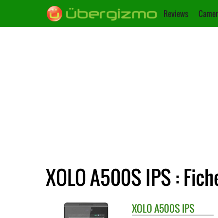
Reviews
Camer
XOLO A500S IPS : Fich
XOLO
A500S IPS