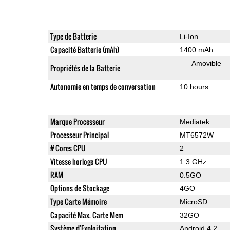
Type de Batterie
Li-Ion
Capacité Batterie (mAh)
1400 mAh
Amovible
Propriétés de la Batterie
Autonomie en temps de conversation
10 hours
Marque Processeur
Mediatek
Processeur Principal
MT6572W
# Cores CPU
2
Vitesse horloge CPU
1.3 GHz
RAM
0.5GO
Options de Stockage
4GO
Type Carte Mémoire
MicroSD
Capacité Max. Carte Mem
32GO
Système d'Exploitation
Android 4.2