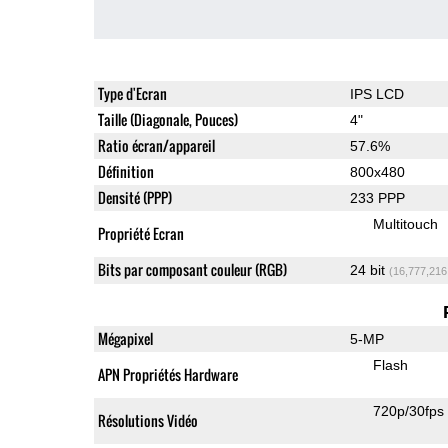
Type d'Ecran
IPS LCD
Taille (Diagonale, Pouces)
4"
Ratio écran/appareil
57.6%
Définition
800x480
Densité (PPP)
233 PPP
Multitouch
Propriété Ecran
Bits par composant couleur (RGB)
24 bit
(16,777,216
Mégapixel
5-MP
Flash
APN Propriétés Hardware
720p/30fps
Résolutions Vidéo