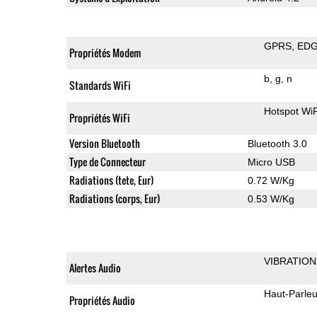
GPRS
ED
Propriétés Modem
b
g
n
Standards WiFi
Hotspot WiF
Propriétés WiFi
Version Bluetooth
Bluetooth 3.0
Type de Connecteur
Micro USB
Radiations (tete, Eur)
0.72 W/Kg
Radiations (corps, Eur)
0.53 W/Kg
VIBRATION
Alertes Audio
Haut-Parleu
Propriétés Audio