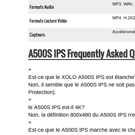
MP3
WAV
Formats Audio
MP4
H.263
Formats Lecture Vidéo
Accéléromè
Capteurs
A500S IPS Frequently Asked Q
+
Est-ce que le XOLO A500S IPS est étanche
Non, il semble que le A500S IPS ne soit pas
Protection).
+
le A500S IPS est-il 4K?
Non, la définition 800x480 du A500S IPS n'
+
Est-ce que le A500S IPS marche avec le cha