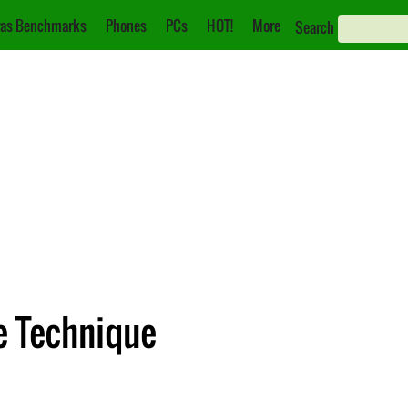
as Benchmarks
Phones
PCs
HOT!
More
Search
e Technique