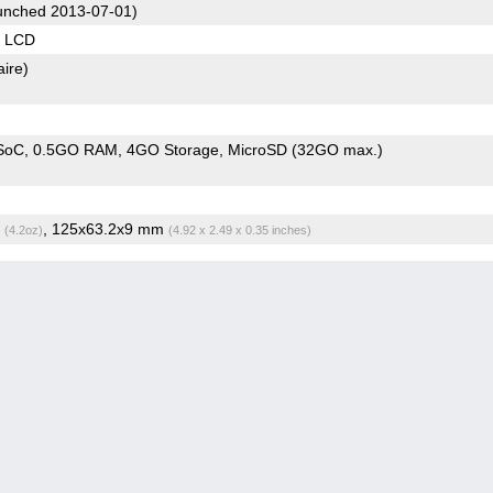
nched 2013-07-01)
S LCD
aire)
SoC
0.5GO RAM
4GO Storage
MicroSD (32GO max.)
g
, 125x63.2x9 mm
(4.2oz)
(4.92 x 2.49 x 0.35 inches)