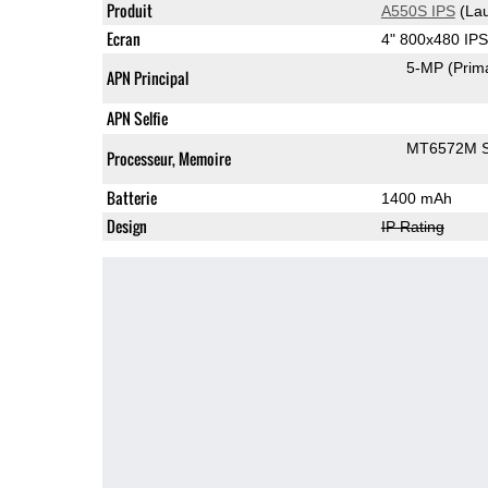
Produit
A550S IPS
(Lau
Ecran
4" 800x480 IP
5-MP
(Prim
APN Principal
APN Selfie
MT6572M 
Processeur, Memoire
Batterie
1400 mAh
Design
IP Rating