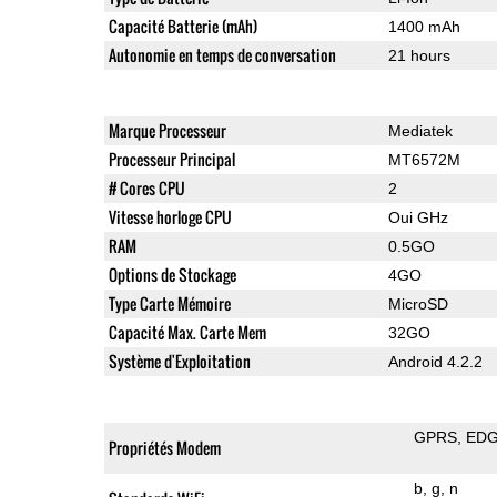
Capacité Batterie (mAh)
1400 mAh
Autonomie en temps de conversation
21 hours
Marque Processeur
Mediatek
Processeur Principal
MT6572M
# Cores CPU
2
Vitesse horloge CPU
Oui GHz
RAM
0.5GO
Options de Stockage
4GO
Type Carte Mémoire
MicroSD
Capacité Max. Carte Mem
32GO
Système d'Exploitation
Android 4.2.2
GPRS
ED
Propriétés Modem
b
g
n