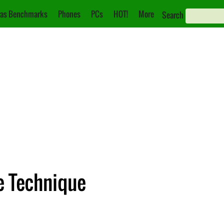
as Benchmarks
Phones
PCs
HOT!
More
Search
e Technique