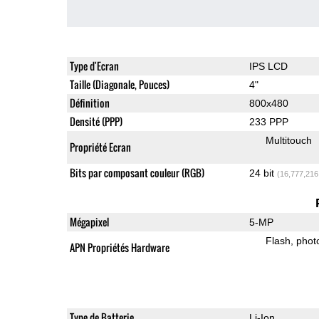
Type d'Ecran
IPS LCD
Taille (Diagonale, Pouces)
4"
Définition
800x480
Densité (PPP)
233 PPP
Multitouch
Propriété Ecran
Bits par composant couleur (RGB)
24 bit
(16,777,216
Mégapixel
5-MP
Flash
phot
APN Propriétés Hardware
Type de Batterie
Li-Ion