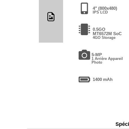
4" (800x480)
IPS LCD
0.5GO
MT6572M SoC
4GO Storage
5-MP
1 Arrière Appareil
Photo
1400 mAh
Spéci