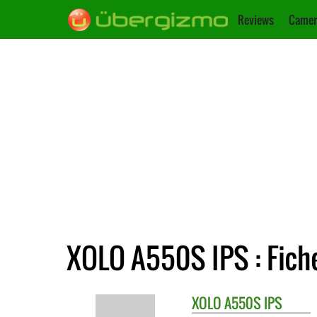
Reviews
Camer
XOLO A550S IPS : Fich
XOLO
A550S IPS