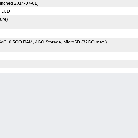
nched 2014-07-01)
S LCD
aire)
SoC
0.5GO RAM
4GO Storage
MicroSD (32GO max.)