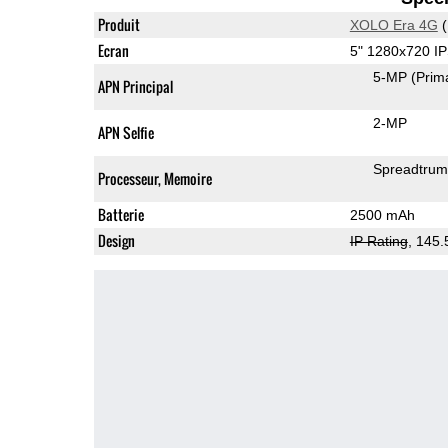
Produit
XOLO Era 4G
(
Ecran
5" 1280x720 I
5-MP
(Prim
APN Principal
2-MP
APN Selfie
Spreadtru
Processeur, Memoire
Batterie
2500 mAh
Design
IP Rating
, 145