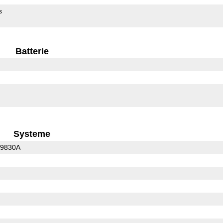
s
Batterie
Systeme
C9830A