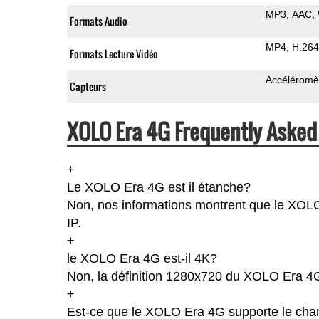
MP3
AAC
Formats Audio
MP4
H.264
Formats Lecture Vidéo
Accéléromè
Capteurs
XOLO Era 4G Frequently Asked
+
Le XOLO Era 4G est il étanche?
Non, nos informations montrent que le XOLO E
IP.
+
le XOLO Era 4G est-il 4K?
Non, la définition 1280x720 du XOLO Era 4
+
Est-ce que le XOLO Era 4G supporte le char