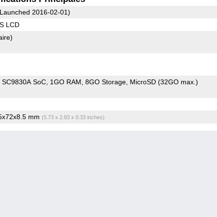
Launched 2016-02-01)
PS LCD
aire)
m SC9830A SoC
1GO RAM
8GO Storage
MicroSD (32GO max.)
.5x72x8.5 mm
(5.73 x 2.83 x 0.33 inches)