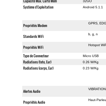
Capacité Max. Carte Mem
32GO
Système d'Exploitation
Android 5.1.1
GPRS
ED
Propriétés Modem
b
g
n
Standards WiFi
Hotspot WiF
Propriétés WiFi
Type de Connecteur
Micro USB
Radiations (tete, Eur)
0.26 W/Kg
Radiations (corps, Eur)
0.23 W/Kg
VIBRATION
Alertes Audio
Haut-Parleu
Propriétés Audio