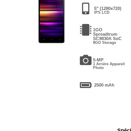
5" (1280x720)
IPS LCD
1GO
Spreadtrum
SC9830A SoC
8GO Storage
5-MP
1 Arrière Appareil
Photo
2500 mAh
Spéci