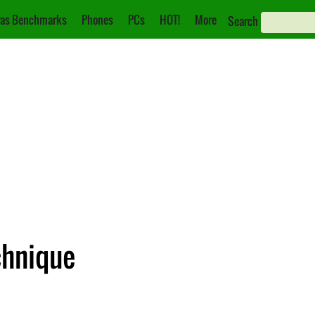
as Benchmarks
Phones
PCs
HOT!
More
Search
chnique