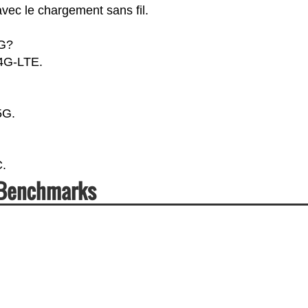
vec le chargement sans fil.
4G?
 4G-LTE.
5G.
C.
 Benchmarks