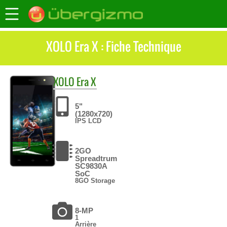
XOLO Era X : Fiche Technique
XOLO
Era X
5"
(1280x720)
IPS LCD
2GO
Spreadtrum
SC9830A
SoC
8GO Storage
8-MP
1
Arrière