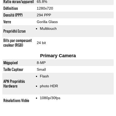
Ratio écran/appareil
65.8%
Définition
1280x720
Densité (PPP)
294 PPP
Verre
Gorilla Glass
Multitouch
Propriété Ecran
Bits par composant
24 bit
couleur (RGB)
Primary Camera
Mégapixel
8-MP
Taille Capteur
Small
Flash
APN Propriétés
Hardware
photo HDR
1080p/30fps
Résolutions Vidéo