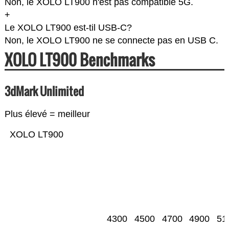
Non, le XOLO LT900 n'est pas compatible 5G.
+
Le XOLO LT900 est-til USB-C?
Non, le XOLO LT900 ne se connecte pas en USB C.
XOLO LT900 Benchmarks
3dMark Unlimited
Plus élevé = meilleur
XOLO LT900
4300
4500
4700
4900
51