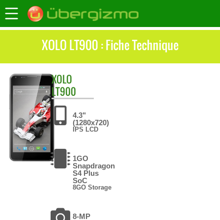
XOLO LT900 : Fiche Technique
XOLO
LT900
4.3"
(1280x720)
IPS LCD
1GO
Snapdragon
S4 Plus
SoC
8GO Storage
8-MP