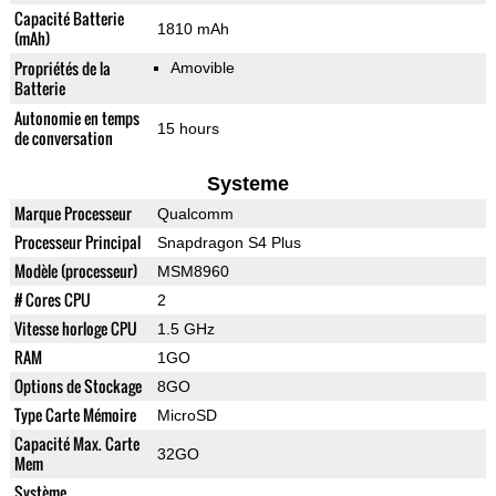
Capacité Batterie
1810 mAh
(mAh)
Propriétés de la
Amovible
Batterie
Autonomie en temps
15 hours
de conversation
Systeme
Marque Processeur
Qualcomm
Processeur Principal
Snapdragon S4 Plus
Modèle (processeur)
MSM8960
# Cores CPU
2
Vitesse horloge CPU
1.5 GHz
RAM
1GO
Options de Stockage
8GO
Type Carte Mémoire
MicroSD
Capacité Max. Carte
32GO
Mem
Système