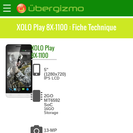
XOLO Play 8X-1100 : Fiche Technique
XOLO
Play
8X-1100
5"
(1280x720)
IPS LCD
2GO
MT6592
SoC
16GO
Storage
13-MP