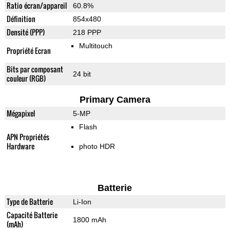
Ratio écran/appareil
60.8%
Définition
854x480
Densité (PPP)
218 PPP
Multitouch
Propriété Ecran
Bits par composant
24 bit
couleur (RGB)
Primary Camera
Mégapixel
5-MP
Flash
APN Propriétés
Hardware
photo HDR
Batterie
Type de Batterie
Li-Ion
Capacité Batterie
1800 mAh
(mAh)