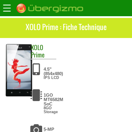
XOLO Prime : Fiche Technique
XOLO
Prime
4.5"
(854x480)
IPS LCD
1GO
MT6582M
SoC
8GO
Storage
5-MP