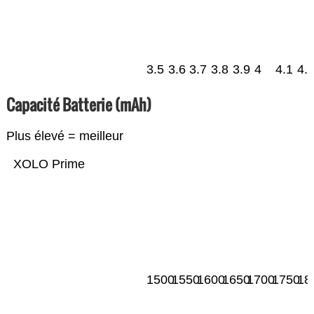
3.5
3.6
3.7
3.8
3.9
4
4.1
4.
Capacité Batterie (mAh)
Plus élevé = meilleur
XOLO Prime
1500
1550
1600
1650
1700
1750
18