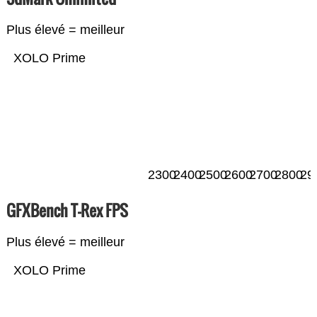
Plus élevé = meilleur
XOLO Prime
2300
2400
2500
2600
2700
2800
29
GFXBench T-Rex FPS
Plus élevé = meilleur
XOLO Prime