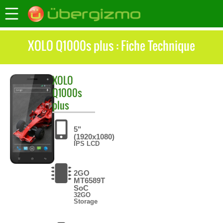
XOLO Q1000s plus : Fiche Technique
XOLO
Q1000s
plus
5"
(1920x1080)
IPS LCD
2GO
MT6589T
SoC
32GO
Storage