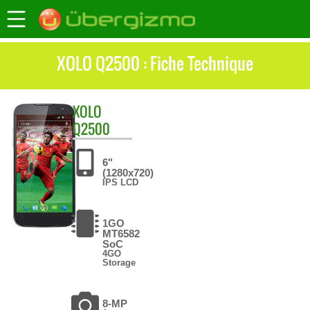
XOLO Q2500 : Fiche Technique
XOLO
Q2500
6"
(1280x720)
IPS LCD
1GO
MT6582
SoC
4GO
Storage
8-MP