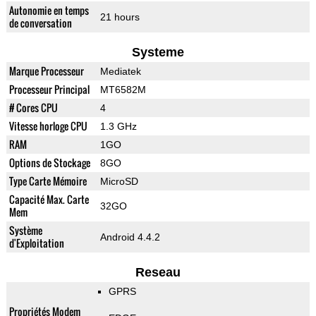
Autonomie en temps
21 hours
de conversation
Systeme
Marque Processeur
Mediatek
Processeur Principal
MT6582M
# Cores CPU
4
Vitesse horloge CPU
1.3 GHz
RAM
1GO
Options de Stockage
8GO
Type Carte Mémoire
MicroSD
Capacité Max. Carte
32GO
Mem
Système
Android 4.4.2
d'Exploitation
Reseau
GPRS
Propriétés Modem