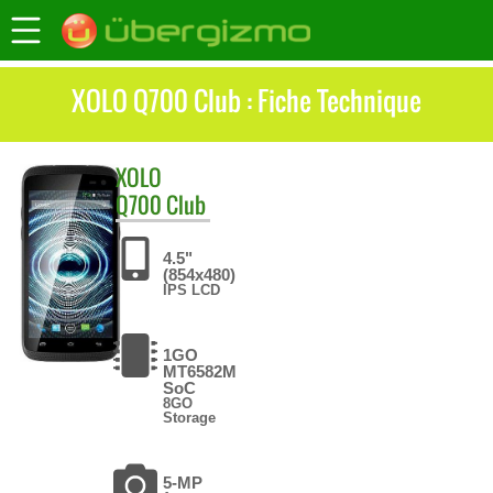
XOLO Q700 Club : Fiche Technique
XOLO
Q700 Club
4.5"
(854x480)
IPS LCD
1GO
MT6582M
SoC
8GO
Storage
5-MP