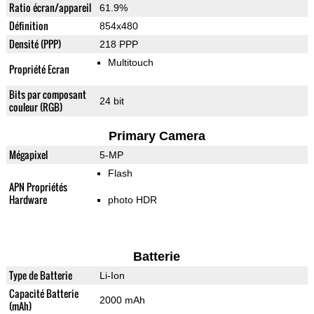
Ratio écran/appareil
61.9%
Définition
854x480
Densité (PPP)
218 PPP
Multitouch
Propriété Ecran
Bits par composant
24 bit
couleur (RGB)
Primary Camera
Mégapixel
5-MP
Flash
APN Propriétés
Hardware
photo HDR
Batterie
Type de Batterie
Li-Ion
Capacité Batterie
2000 mAh
(mAh)