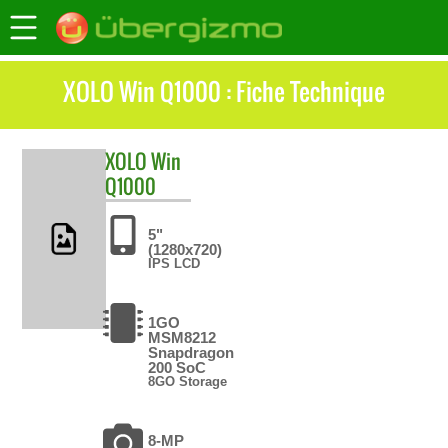
XOLO Win Q1000 : Fiche Technique
XOLO
Win
Q1000
5"
(1280x720)
IPS LCD
1GO
MSM8212
Snapdragon
200 SoC
8GO Storage
8-MP