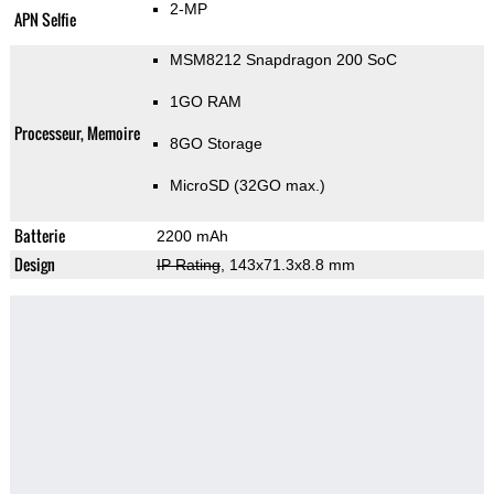
2-MP
APN Selfie
MSM8212 Snapdragon 200 SoC
1GO RAM
Processeur, Memoire
8GO Storage
MicroSD (32GO max.)
Batterie
2200 mAh
Design
IP Rating
, 143x71.3x8.8 mm