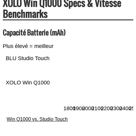
XOLO Win Q1000 Specs & Vitesse
Benchmarks
Capacité Batterie (mAh)
Plus élevé = meilleur
BLU Studio Touch
XOLO Win Q1000
1800
1900
2000
2100
2200
2300
2400
25
Win Q1000 vs. Studio Touch