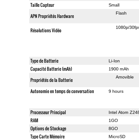
Taille Capteur
Small
Flash
APN Propriétés Hardware
1080p/30fp
Résolutions Vidéo
Type de Batterie
Li-Ion
Capacité Batterie (mAh)
1900 mAh
Amovible
Propriétés de la Batterie
Autonomie en temps de conversation
9 hours
Processeur Principal
Intel Atom Z24
RAM
1GO
Options de Stockage
8GO
Type Carte Mémoire
MicroSD