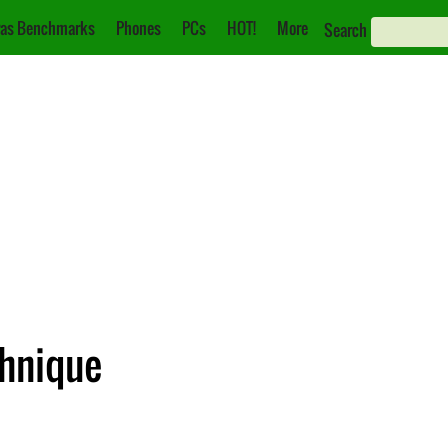
as Benchmarks
Phones
PCs
HOT!
More
Search
chnique