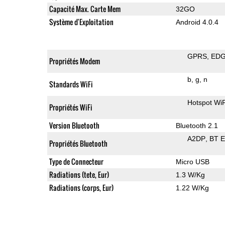
Capacité Max. Carte Mem
32GO
Système d'Exploitation
Android 4.0.4
GPRS
ED
Propriétés Modem
b
g
n
Standards WiFi
Hotspot WiF
Propriétés WiFi
Version Bluetooth
Bluetooth 2.1
A2DP
BT 
Propriétés Bluetooth
Type de Connecteur
Micro USB
Radiations (tete, Eur)
1.3 W/Kg
Radiations (corps, Eur)
1.22 W/Kg