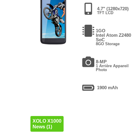
4.7" (1280x720)
TFT LCD
1GO
Intel Atom Z2480
SoC
8GO Storage
8-MP
1 Arrière Appareil
Photo
1900 mAh
XOLO X1000
News (1)