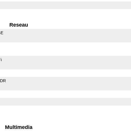
Reseau
GE
i
EDR
Multimedia