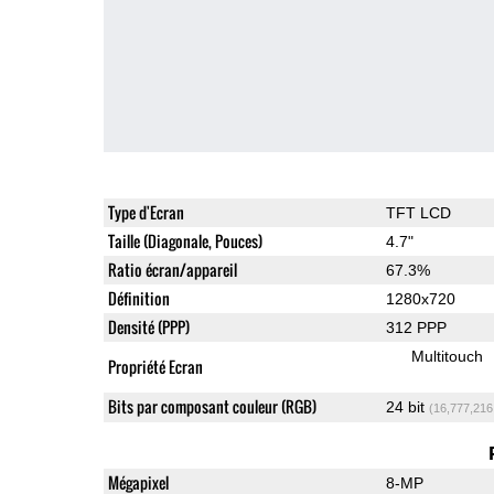
Type d'Ecran
TFT LCD
Taille (Diagonale, Pouces)
4.7"
Ratio écran/appareil
67.3%
Définition
1280x720
Densité (PPP)
312 PPP
Multitouch
Propriété Ecran
Bits par composant couleur (RGB)
24 bit
(16,777,216
Mégapixel
8-MP