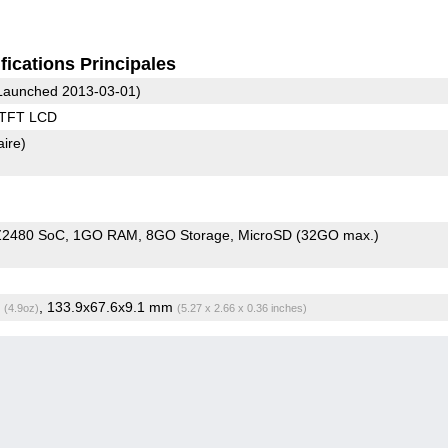
fications Principales
Launched 2013-03-01)
 TFT LCD
aire)
 Z2480 SoC
1GO RAM
8GO Storage
MicroSD (32GO max.)
g
, 133.9x67.6x9.1 mm
(4.9oz)
(5.27 x 2.66 x 0.36 inches)