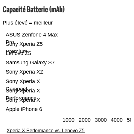
Capacité Batterie (mAh)
Plus élevé = meilleur
ASUS Zenfone 4 Max
Pro
Sony Xperia Z5
Premium
Lenovo Z5
Samsung Galaxy S7
Sony Xperia XZ
Sony Xperia X
Compact
Sony Xperia X
Performance
Sony Xperia X
Apple iPhone 6
1000
2000
3000
4000
50
Xperia X Performance vs. Lenovo Z5