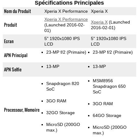
Spécifications Principales
Nom du Produit
Xperia X Performance
Xperia X
Xperia X Performance
Xperia X
(Launched
Produit
(Launched 2016-02-
2016-02-01)
01)
5" 1920x1080 IPS
5" 1920x1080 IPS
Ecran
LCD
LCD
23-MP f/2
(Primaire)
23-MP f/2
(Primaire)
APN Principal
13-MP
13-MP
APN Selfie
MSM8956
Snapdragon 820
Snapdragon 650
SoC
SoC
3GO RAM
3GO RAM
Processeur, Memoire
32GO Storage
64GO Storage
MicroSD (200GO
MicroSD (200GO
max.)
max.)