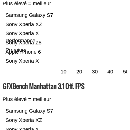
Plus élevé = meilleur
Samsung Galaxy S7
Sony Xperia XZ
Sony Xperia X
Performance
Sony Xperia Z5
Premium
Apple iPhone 6
Sony Xperia X
10
20
30
40
50
GFXBench Manhattan 3.1 Off. FPS
Plus élevé = meilleur
Samsung Galaxy S7
Sony Xperia XZ
Sony Xperia X