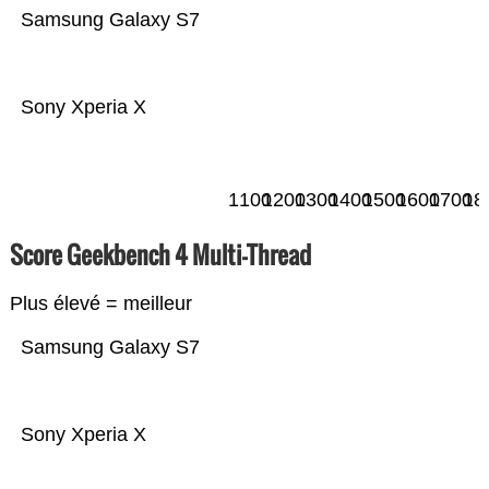
Samsung Galaxy S7
Sony Xperia X
1100
1200
1300
1400
1500
1600
1700
18
Score Geekbench 4 Multi-Thread
Plus élevé = meilleur
Samsung Galaxy S7
Sony Xperia X