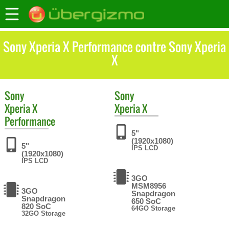
Sony Xperia X Performance contre Sony Xperia
X
Sony
Sony
Xperia X
Xperia X
Performance
5"
(1920x1080)
5"
IPS LCD
(1920x1080)
IPS LCD
3GO
MSM8956
3GO
Snapdragon
Snapdragon
650 SoC
820 SoC
64GO Storage
32GO Storage