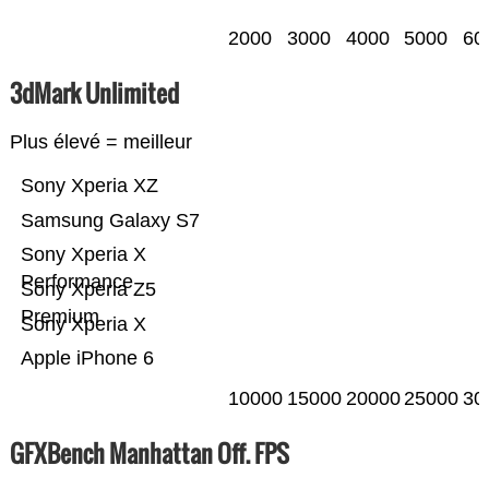
2000
3000
4000
5000
60
3dMark Unlimited
Plus élevé = meilleur
Sony Xperia XZ
Samsung Galaxy S7
Sony Xperia X
Performance
Sony Xperia Z5
Premium
Sony Xperia X
Apple iPhone 6
10000
15000
20000
25000
30
GFXBench Manhattan Off. FPS