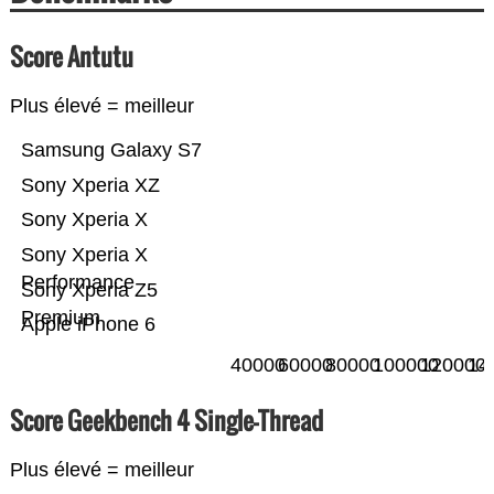
Score Antutu
Plus élevé = meilleur
Samsung Galaxy S7
Sony Xperia XZ
Sony Xperia X
Sony Xperia X
Performance
Sony Xperia Z5
Premium
Apple iPhone 6
40000
60000
80000
100000
120000
14
Score Geekbench 4 Single-Thread
Plus élevé = meilleur