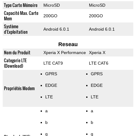
Type Carte Mémoire
MicroSD
MicroSD
Capacité Max. Carte
200GO
200GO
Mem
Système
Android 6.0.1
Android 6.0.1
d'Exploitation
Reseau
Nom du Produit
Xperia X Performance
Xperia X
Categorie LTE
LTE CAT9
LTE CAT6
(Download)
GPRS
GPRS
EDGE
EDGE
Propriétés Modem
LTE
LTE
a
a
b
b
g
g