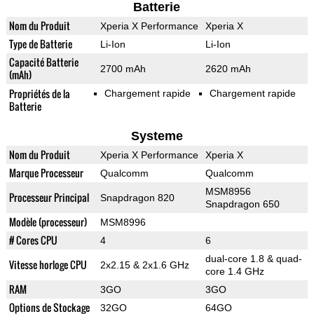
Batterie
Nom du Produit
Xperia X Performance
Xperia X
Type de Batterie
Li-Ion
Li-Ion
Capacité Batterie
2700 mAh
2620 mAh
(mAh)
Propriétés de la
Chargement rapide
Chargement rapide
Batterie
Systeme
Nom du Produit
Xperia X Performance
Xperia X
Marque Processeur
Qualcomm
Qualcomm
MSM8956
Processeur Principal
Snapdragon 820
Snapdragon 650
Modèle (processeur)
MSM8996
# Cores CPU
4
6
dual-core 1.8 & quad-
Vitesse horloge CPU
2x2.15 & 2x1.6 GHz
core 1.4 GHz
RAM
3GO
3GO
Options de Stockage
32GO
64GO