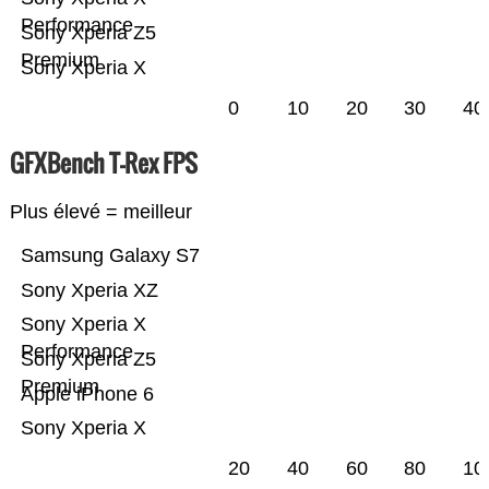
Performance
Sony Xperia Z5
Premium
Sony Xperia X
0
10
20
30
40
GFXBench T-Rex FPS
Plus élevé = meilleur
Samsung Galaxy S7
Sony Xperia XZ
Sony Xperia X
Performance
Sony Xperia Z5
Premium
Apple iPhone 6
Sony Xperia X
20
40
60
80
10