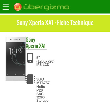
Sony Xperia XA1 : Fiche Technique
Sony
Xperia XA1
5"
(1280x720)
IPS LCD
3GO
MT6757
Helio
P20
SoC
32GO
Storage