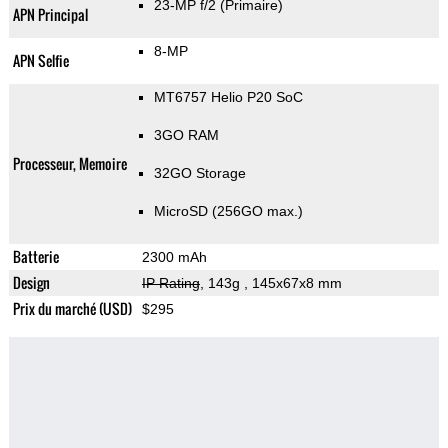
23-MP f/2
(Primaire)
APN Principal
8-MP
APN Selfie
MT6757 Helio P20 SoC
3GO RAM
Processeur, Memoire
32GO Storage
MicroSD (256GO max.)
Batterie
2300 mAh
Design
IP Rating
, 143g
, 145x67x8 mm
Prix du marché (USD)
$295