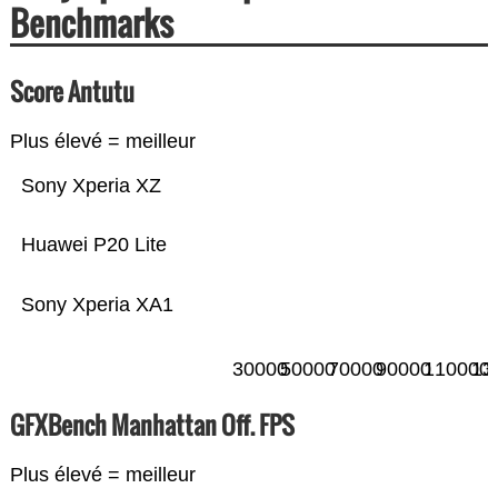
Benchmarks
Score Antutu
Plus élevé = meilleur
Sony Xperia XZ
Huawei P20 Lite
Sony Xperia XA1
30000
50000
70000
90000
110000
13
GFXBench Manhattan Off. FPS
Plus élevé = meilleur