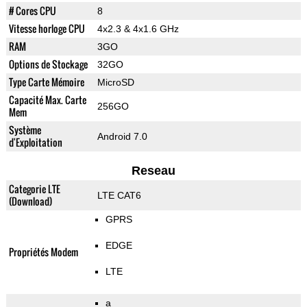
# Cores CPU
8
Vitesse horloge CPU
4x2.3 & 4x1.6 GHz
RAM
3GO
Options de Stockage
32GO
Type Carte Mémoire
MicroSD
Capacité Max. Carte
256GO
Mem
Système
Android 7.0
d'Exploitation
Reseau
Categorie LTE
LTE CAT6
(Download)
GPRS
EDGE
Propriétés Modem
LTE
a