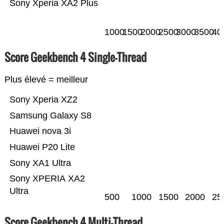
Sony Xperia XA2 Plus
1000
1500
2000
2500
3000
3500
40
Score Geekbench 4 Single-Thread
Plus élevé = meilleur
Sony Xperia XZ2
Samsung Galaxy S8
Huawei nova 3i
Huawei P20 Lite
Sony XA1 Ultra
Sony XPERIA XA2
Ultra
500
1000
1500
2000
25
Score Geekbench 4 Multi-Thread