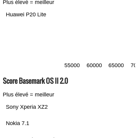
Plus élevé = meilleur
Huawei P20 Lite
55000
60000
65000
70
Score Basemark OS II 2.0
Plus élevé = meilleur
Sony Xperia XZ2
Nokia 7.1