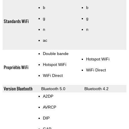
b
b
g
g
Standards WiFi
n
n
ac
Double bande
Hotspot WiFi
Hotspot WiFi
Propriétés WiFi
WiFi Direct
WiFi Direct
Version Bluetooth
Bluetooth 5.0
Bluetooth 4.2
A2DP
AVRCP
DIP