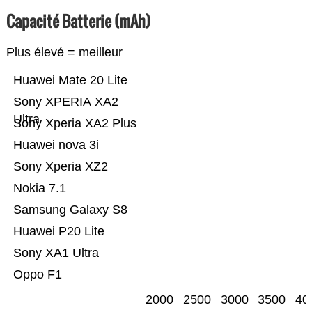
Capacité Batterie (mAh)
Plus élevé = meilleur
Huawei Mate 20 Lite
Sony XPERIA XA2
Ultra
Sony Xperia XA2 Plus
Huawei nova 3i
Sony Xperia XZ2
Nokia 7.1
Samsung Galaxy S8
Huawei P20 Lite
Sony XA1 Ultra
Oppo F1
2000
2500
3000
3500
40