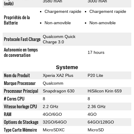
3580 mAh
3000 mAh
(mAh)
Chargement rapide
Chargement rapide
Propriétés de la
Batterie
Non-amovible
Non-amovible
Qualcomm Quick
Protocole Fast-Charge
Charge 3.0
Autonomie en temps
17 hours
de conversation
Systeme
Nom du Produit
Xperia XA2 Plus
P20 Lite
Marque Processeur
Qualcomm
Processeur Principal
Snapdragon 630
HiSilicon Kirin 659
# Cores CPU
8
8
Vitesse horloge CPU
2.2 GHz
2.36 GHz
RAM
4GO/6GO
4GO
Options de Stockage
32GO/64GO
64GO/128GO
Type Carte Mémoire
MicroSDXC
MicroSD