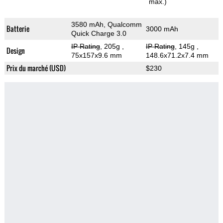
max.)
3580 mAh, Qualcomm
Batterie
3000 mAh
Quick Charge 3.0
IP Rating
, 205g
,
IP Rating
, 145g
,
Design
75x157x9.6 mm
148.6x71.2x7.4 mm
Prix du marché (USD)
$230