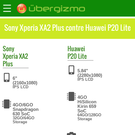
Sony Xperia XA2 Plus contre Huawei P20 Lite
Sony
Huawei
Xperia XA2
P20 Lite
Plus
5.84"
(2280x1080)
6"
IPS LCD
(2160x1080)
IPS LCD
4GO
HiSilicon
4GO/6GO
Kirin 659
Snapdragon
SoC
630 SoC
64GO/128GO
32GO/64GO
Storage
Storage