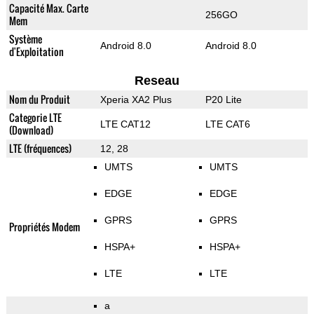
Capacité Max. Carte
256GO
Mem
Système
Android 8.0
Android 8.0
d'Exploitation
Reseau
Nom du Produit
Xperia XA2 Plus
P20 Lite
Categorie LTE
LTE CAT12
LTE CAT6
(Download)
LTE (fréquences)
12, 28
UMTS
UMTS
EDGE
EDGE
GPRS
GPRS
Propriétés Modem
HSPA+
HSPA+
LTE
LTE
a