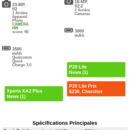
16-MP,
23-MP,
f/2.2
f/2
2 Arrière
1 Arrière
Cameras
Appareil
Photo
CAMERA
HW
3000
score: 90
mAh
3580
mAh
Qualcomm
Quick
Charge 3.0
P20 Lite
News (1)
P20 Lite Prix
Xperia XA2 Plus
$230. Chercher
News (1)
Spécifications Principales