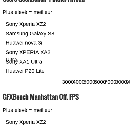
Plus élevé = meilleur
Sony Xperia XZ2
Samsung Galaxy S8
Huawei nova 3i
Sony XPERIA XA2
Ultra
Sony XA1 Ultra
Huawei P20 Lite
3000
4000
5000
6000
7000
8000
90
GFXBench Manhattan Off. FPS
Plus élevé = meilleur
Sony Xperia XZ2