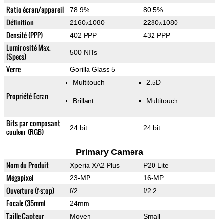
Ratio écran/appareil
78.9%
80.5%
Définition
2160x1080
2280x1080
Densité (PPP)
402 PPP
432 PPP
Luminosité Max.
500 NITs
(Specs)
Verre
Gorilla Glass 5
Multitouch
2.5D
Propriété Ecran
Brillant
Multitouch
Bits par composant
24 bit
24 bit
couleur (RGB)
Primary Camera
Nom du Produit
Xperia XA2 Plus
P20 Lite
Mégapixel
23-MP
16-MP
Ouverture (f-stop)
f/2
f/2.2
Focale (35mm)
24mm
Taille Capteur
Moyen
Small