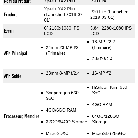
Nom du Produit
Xperia XA2 Plus
P20 Lite
Xperia XA2 Plus
P20 Lite
(Launched
Produit
(Launched 2018-07-
2018-03-01)
01)
6" 2160x1080 IPS
5.84" 2280x1080 IPS
Ecran
LCD
LCD
16-MP f/2.2
(Primaire)
24mm 23-MP f/2
APN Principal
(Primaire)
2-MP f/2.4
23mm 8-MP f/2.4
16-MP f/2
APN Selfie
HiSilicon Kirin 659
Snapdragon 630
SoC
SoC
4GO RAM
4GO/6GO RAM
Processeur, Memoire
64GO/128GO
32GO/64GO Storage
Storage
MicroSDXC
MicroSD (256GO