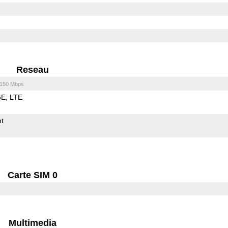
Reseau
/150 Mbps
GE
LTE
t
Carte SIM 0
Multimedia