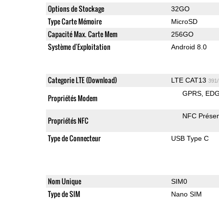
Options de Stockage
32GO
Type Carte Mémoire
MicroSD
Capacité Max. Carte Mem
256GO
Système d'Exploitation
Android 8.0
Categorie LTE (Download)
LTE CAT13
391
GPRS
ED
Propriétés Modem
NFC Présen
Propriétés NFC
Type de Connecteur
USB Type C
Nom Unique
SIM0
Type de SIM
Nano SIM