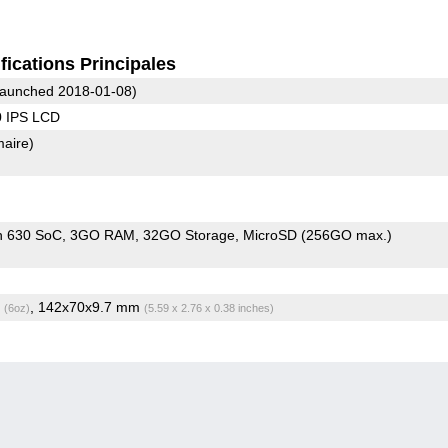
fications Principales
aunched 2018-01-08)
0 IPS LCD
maire)
n 630 SoC
3GO RAM
32GO Storage
MicroSD (256GO max.)
g
, 142x70x9.7 mm
(6oz)
(5.59 x 2.76 x 0.38 inches)