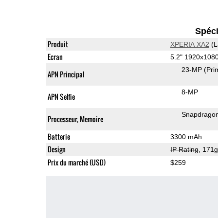
Spéci
Produit
XPERIA XA2
(L
Ecran
5.2" 1920x108
23-MP
(Pri
APN Principal
8-MP
APN Selfie
Snapdrago
Processeur, Memoire
Batterie
3300 mAh
Design
IP Rating
, 171
Prix du marché (USD)
$259