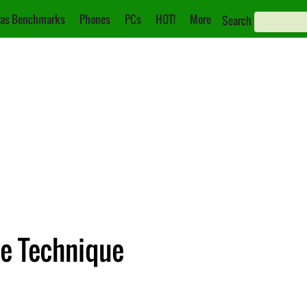
as Benchmarks
Phones
PCs
HOT!
More
Search
he Technique