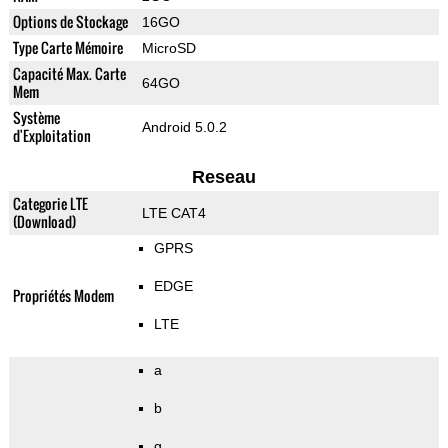
Options de Stockage
16GO
Type Carte Mémoire
MicroSD
Capacité Max. Carte
64GO
Mem
Système
Android 5.0.2
d'Exploitation
Reseau
Categorie LTE
LTE CAT4
(Download)
GPRS
EDGE
Propriétés Modem
LTE
a
b
g