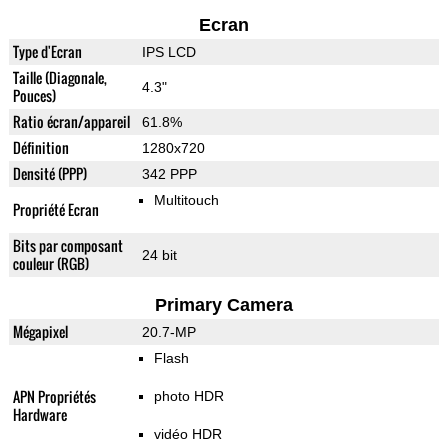
Ecran
Type d'Ecran
IPS LCD
Taille (Diagonale,
4.3"
Pouces)
Ratio écran/appareil
61.8%
Définition
1280x720
Densité (PPP)
342 PPP
Multitouch
Propriété Ecran
Bits par composant
24 bit
couleur (RGB)
Primary Camera
Mégapixel
20.7-MP
Flash
APN Propriétés
photo HDR
Hardware
vidéo HDR