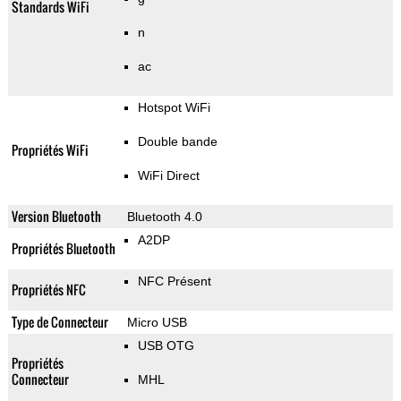
Standards WiFi
n
ac
Hotspot WiFi
Double bande
Propriétés WiFi
WiFi Direct
Version Bluetooth
Bluetooth 4.0
A2DP
Propriétés Bluetooth
NFC Présent
Propriétés NFC
Type de Connecteur
Micro USB
USB OTG
Propriétés
Connecteur
MHL