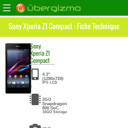
Sony Xperia Z1 Compact : Fiche Technique
Sony
Xperia Z1
Compact
4.3"
(1280x720)
IPS LCD
2GO
Snapdragon
800 SoC
16GO Storage