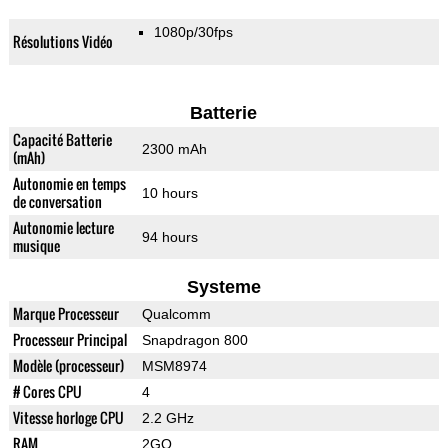
1080p/30fps
Résolutions Vidéo
Batterie
Capacité Batterie
2300 mAh
(mAh)
Autonomie en temps
10 hours
de conversation
Autonomie lecture
94 hours
musique
Systeme
Marque Processeur
Qualcomm
Processeur Principal
Snapdragon 800
Modèle (processeur)
MSM8974
# Cores CPU
4
Vitesse horloge CPU
2.2 GHz
RAM
2GO