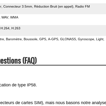
r
Connecteur 3.5mm
Réduction Bruit (en appel)
Radio FM
WAV
WMA
H.264
H.263
tre
Baromètre
Boussole
GPS
A-GPS
GLONASS
Gyroscope
Light
estions (FAQ)
ication de type IP58.
lecteurs de cartes SIM), mais nous basons notre analys