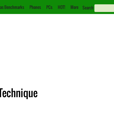
as Benchmarks
Phones
PCs
HOT!
More
Search
 Technique