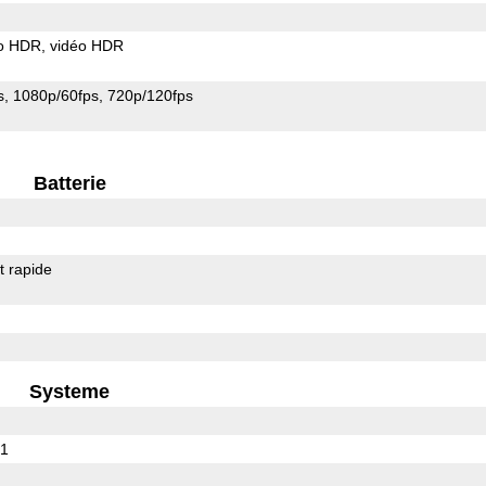
o HDR
vidéo HDR
s
1080p/60fps
720p/120fps
Batterie
 rapide
Systeme
01