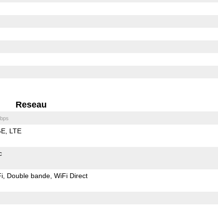
Reseau
bps
GE
LTE
c
i
Double bande
WiFi Direct