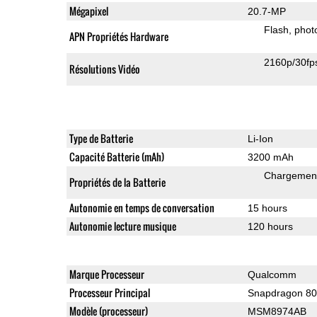
Mégapixel
20.7-MP
Flash
phot
APN Propriétés Hardware
2160p/30fp
Résolutions Vidéo
Type de Batterie
Li-Ion
Capacité Batterie (mAh)
3200 mAh
Chargement
Propriétés de la Batterie
Autonomie en temps de conversation
15 hours
Autonomie lecture musique
120 hours
Marque Processeur
Qualcomm
Processeur Principal
Snapdragon 8
Modèle (processeur)
MSM8974AB