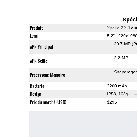
Spéci
Produit
Xperia Z2
(Lau
Ecran
5.2" 1920x108
20.7-MP
(P
APN Principal
2.2-MP
APN Selfie
Snapdrago
Processeur, Memoire
Batterie
3200 mAh
Design
IP58, 163g
(5.7o
Prix du marché (USD)
$295