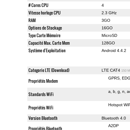
# Cores CPU
4
Vitesse horloge CPU
2.3 GHz
RAM
3GO
Options de Stockage
16GO
Type Carte Mémoire
MicroSD
Capacité Max. Carte Mem
128GO
Système d'Exploitation
Android 4.4.2
Categorie LTE (Download)
LTE CAT4
150 M
GPRS
ED
Propriétés Modem
a
b
g
n
a
Standards WiFi
Hotspot WiF
Propriétés WiFi
Version Bluetooth
Bluetooth 4.0
A2DP
Propriétés Bluetooth