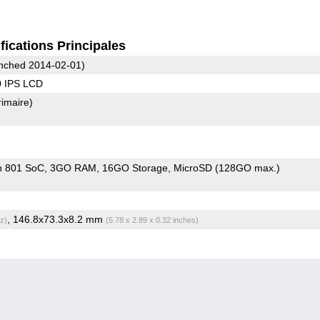
fications Principales
nched 2014-02-01)
0 IPS LCD
rimaire)
n 801 SoC
3GO RAM
16GO Storage
MicroSD (128GO max.)
, 146.8x73.3x8.2 mm
z)
(5.78 x 2.89 x 0.32 inches)