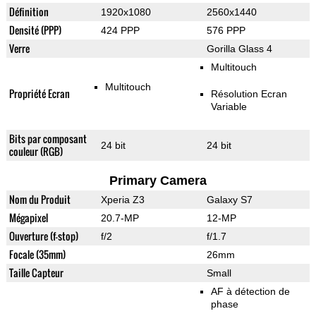
Définition
1920x1080
2560x1440
Densité (PPP)
424 PPP
576 PPP
Verre
Gorilla Glass 4
Multitouch
Multitouch
Propriété Ecran
Résolution Ecran
Variable
Bits par composant
24 bit
24 bit
couleur (RGB)
Primary Camera
Nom du Produit
Xperia Z3
Galaxy S7
Mégapixel
20.7-MP
12-MP
Ouverture (f-stop)
f/2
f/1.7
Focale (35mm)
26mm
Taille Capteur
Small
AF à détection de
phase