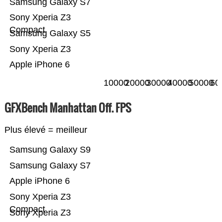
Samsung Galaxy S7
Sony Xperia Z3
Compact
Samsung Galaxy S5
Sony Xperia Z3
Apple iPhone 6
10000
20000
30000
40000
50000
60
GFXBench Manhattan Off. FPS
Plus élevé = meilleur
Samsung Galaxy S9
Samsung Galaxy S7
Apple iPhone 6
Sony Xperia Z3
Compact
Sony Xperia Z3