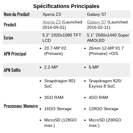
Spécifications Principales
Nom du Produit
Xperia Z3
Galaxy S7
Xperia Z3
(Launched
Galaxy S7
(Launched
Produit
2014-09-01)
2016-02-21)
5.2" 1920x1080 TFT
5.1" 2560x1440 Super
Ecran
LCD
AMOLED
20.7-MP f/2
26mm 12-MP f/1.7
APN Principal
(Primaire)
(Primaire)
+OIS
2.2-MP
5-MP
APN Selfie
Snapdragon 801
Snapdragon 820/
SoC
Exynos 8 SoC
3GO RAM
4GO RAM
Processeur, Memoire
16GO Storage
128GO Storage
MicroSD (128GO
MicroSD (200GO
max.)
max.)