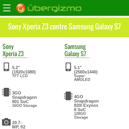
Sony Xperia Z3 contre Samsung Galaxy S7
Sony
Samsung
Xperia Z3
Galaxy S7
5.2"
5.1"
(1920x1080)
(2560x1440)
TFT LCD
Super
AMOLED
3GO
4GO
Snapdragon
Snapdragon
801 SoC
820/ Exynos
16GO Storage
8 SoC
128GO
Storage
20.7-
MP, f/2