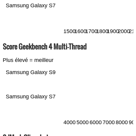
Samsung Galaxy S7
1500
1600
1700
1800
1900
2000
21
Score Geekbench 4 Multi-Thread
Plus élevé = meilleur
Samsung Galaxy S9
Samsung Galaxy S7
4000
5000
6000
7000
8000
90