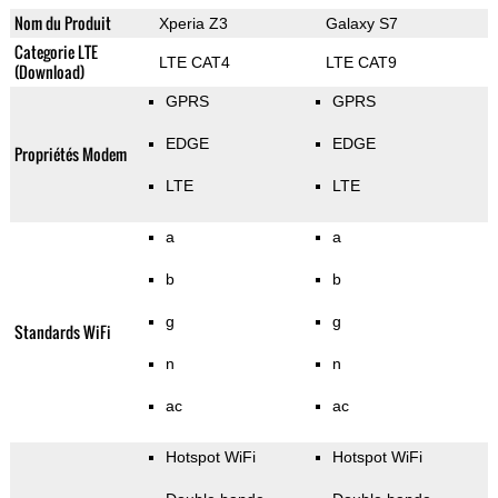
Nom du Produit
Xperia Z3
Galaxy S7
Categorie LTE
LTE CAT4
LTE CAT9
(Download)
GPRS
GPRS
EDGE
EDGE
Propriétés Modem
LTE
LTE
a
a
b
b
g
g
Standards WiFi
n
n
ac
ac
Hotspot WiFi
Hotspot WiFi