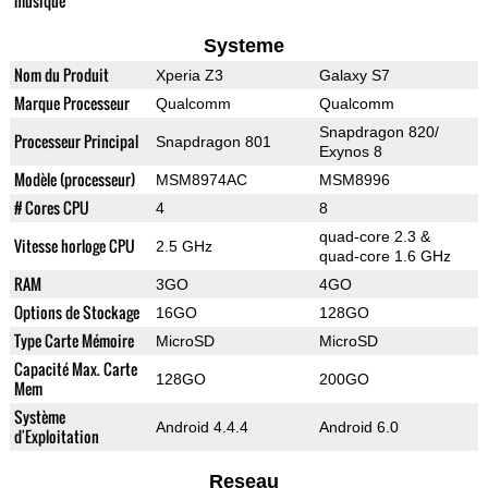
musique
Systeme
Nom du Produit
Xperia Z3
Galaxy S7
Marque Processeur
Qualcomm
Qualcomm
Snapdragon 820/
Processeur Principal
Snapdragon 801
Exynos 8
Modèle (processeur)
MSM8974AC
MSM8996
# Cores CPU
4
8
quad-core 2.3 &
Vitesse horloge CPU
2.5 GHz
quad-core 1.6 GHz
RAM
3GO
4GO
Options de Stockage
16GO
128GO
Type Carte Mémoire
MicroSD
MicroSD
Capacité Max. Carte
128GO
200GO
Mem
Système
Android 4.4.4
Android 6.0
d'Exploitation
Reseau