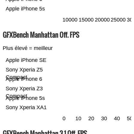
Apple iPhone 5s
10000
15000
20000
25000
30
GFXBench Manhattan Off. FPS
Plus élevé = meilleur
Apple iPhone SE
Sony Xperia Z5
Compact
Apple iPhone 6
Sony Xperia Z3
Compact
Apple iPhone 5s
Sony Xperia XA1
0
10
20
30
40
50
GFXBench Manhattan 3.1 Off. FPS