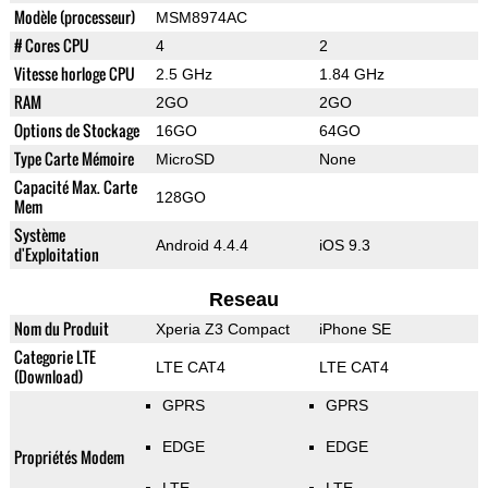
Modèle (processeur)
MSM8974AC
# Cores CPU
4
2
Vitesse horloge CPU
2.5 GHz
1.84 GHz
RAM
2GO
2GO
Options de Stockage
16GO
64GO
Type Carte Mémoire
MicroSD
None
Capacité Max. Carte
128GO
Mem
Système
Android 4.4.4
iOS 9.3
d'Exploitation
Reseau
Nom du Produit
Xperia Z3 Compact
iPhone SE
Categorie LTE
LTE CAT4
LTE CAT4
(Download)
GPRS
GPRS
EDGE
EDGE
Propriétés Modem