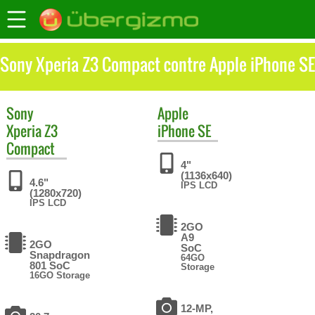
Sony Xperia Z3 Compact contre Apple iPhone SE
Sony
Apple
Xperia Z3
iPhone SE
Compact
4"
(1136x640)
4.6"
IPS LCD
(1280x720)
IPS LCD
2GO
A9
2GO
SoC
Snapdragon
64GO
801 SoC
Storage
16GO Storage
12-MP,