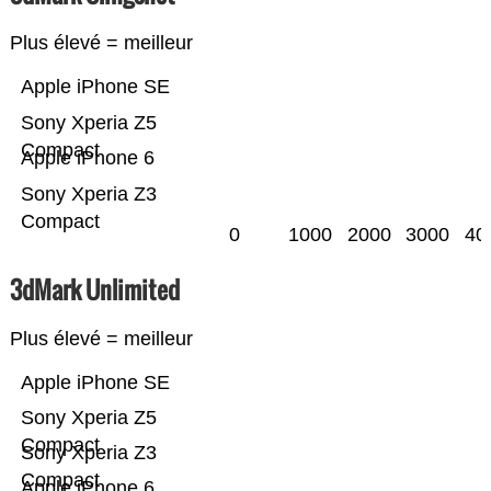
Plus élevé = meilleur
Apple iPhone SE
Sony Xperia Z5
Compact
Apple iPhone 6
Sony Xperia Z3
Compact
0
1000
2000
3000
40
3dMark Unlimited
Plus élevé = meilleur
Apple iPhone SE
Sony Xperia Z5
Compact
Sony Xperia Z3
Compact
Apple iPhone 6