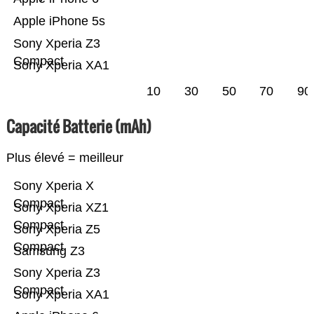
Apple iPhone 5s
Sony Xperia Z3
Compact
Sony Xperia XA1
10
30
50
70
90
Capacité Batterie (mAh)
Plus élevé = meilleur
Sony Xperia X
Compact
Sony Xperia XZ1
Compact
Sony Xperia Z5
Compact
Samsung Z3
Sony Xperia Z3
Compact
Sony Xperia XA1