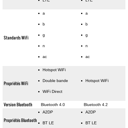
LTE
LTE
a
a
b
b
g
g
Standards WiFi
n
n
ac
ac
Hotspot WiFi
Double bande
Hotspot WiFi
Propriétés WiFi
WiFi Direct
Version Bluetooth
Bluetooth 4.0
Bluetooth 4.2
A2DP
A2DP
Propriétés Bluetooth
BT LE
BT LE