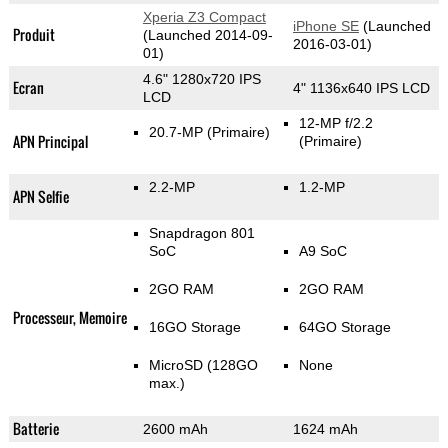
Xperia Z3 Compact
iPhone SE
(Launched
Produit
(Launched 2014-09-
2016-03-01)
01)
4.6" 1280x720 IPS
Ecran
4" 1136x640 IPS LCD
LCD
12-MP f/2.2
20.7-MP
(Primaire)
APN Principal
(Primaire)
2.2-MP
1.2-MP
APN Selfie
Snapdragon 801
SoC
A9 SoC
2GO RAM
2GO RAM
Processeur, Memoire
16GO Storage
64GO Storage
MicroSD (128GO
None
max.)
Batterie
2600 mAh
1624 mAh