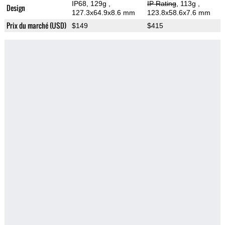
IP68, 129g
,
IP Rating
, 113g
,
Design
127.3x64.9x8.6 mm
123.8x58.6x7.6 mm
Prix du marché (USD)
$149
$415