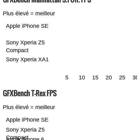
Plus élevé = meilleur
Apple iPhone SE
Sony Xperia Z5
Compact
Sony Xperia XA1
5
10
15
20
25
30
GFXBench T-Rex FPS
Plus élevé = meilleur
Apple iPhone SE
Sony Xperia Z5
Compact
Apple iPhone 6