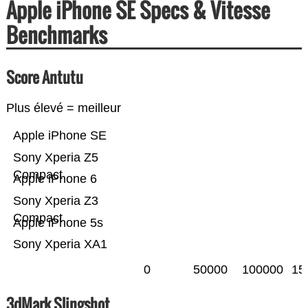
Apple iPhone SE Specs & Vitesse
Benchmarks
Score Antutu
Plus élevé = meilleur
Apple iPhone SE
Sony Xperia Z5
Compact
Apple iPhone 6
Sony Xperia Z3
Compact
Apple iPhone 5s
Sony Xperia XA1
0
50000
100000
15
3dMark Slingshot