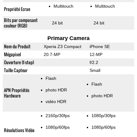
Multitouch
Multitouch
Propriété Ecran
Bits par composant
24 bit
24 bit
couleur (RGB)
Primary Camera
Nom du Produit
Xperia Z3 Compact
iPhone SE
Mégapixel
20.7-MP
12-MP
Ouverture (f-stop)
f/2.2
Taille Capteur
Small
Flash
Flash
APN Propriétés
photo HDR
Hardware
photo HDR
vidéo HDR
2160p/30fps
1080p/30fps
1080p/60fps
1080p/60fps
Résolutions Vidéo