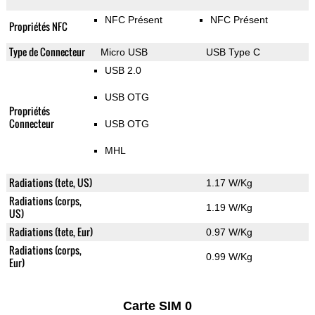
NFC Présent
NFC Présent
Propriétés NFC
Type de Connecteur
Micro USB
USB Type C
USB 2.0
USB OTG
Propriétés
Connecteur
USB OTG
MHL
Radiations (tete, US)
1.17 W/Kg
Radiations (corps,
1.19 W/Kg
US)
Radiations (tete, Eur)
0.97 W/Kg
Radiations (corps,
0.99 W/Kg
Eur)
Carte SIM 0