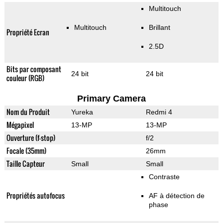
Multitouch
Multitouch
Brillant
Propriété Ecran
2.5D
Bits par composant
24 bit
24 bit
couleur (RGB)
Primary Camera
Nom du Produit
Yureka
Redmi 4
Mégapixel
13-MP
13-MP
Ouverture (f-stop)
f/2
Focale (35mm)
26mm
Taille Capteur
Small
Small
Contraste
Propriétés autofocus
AF à détection de
phase