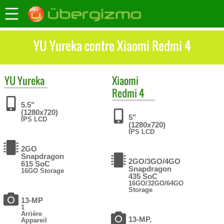
YU Yureka contre Xiaomi Redmi 4
YU
Yureka
Xiaomi
Redmi 4
5.5"
(1280x720)
5"
IPS LCD
(1280x720)
IPS LCD
2GO
Snapdragon
2GO/3GO/4GO
615 SoC
Snapdragon
16GO Storage
435 SoC
16GO/32GO/64GO
Storage
13-MP
1
Arrière
13-MP,
Appareil