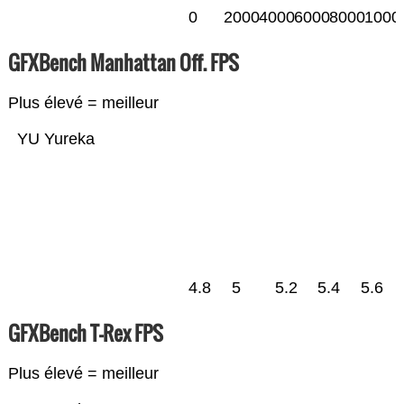
0
2000
4000
6000
8000
1000
GFXBench Manhattan Off. FPS
Plus élevé = meilleur
YU Yureka
4.8
5
5.2
5.4
5.6
GFXBench T-Rex FPS
Plus élevé = meilleur