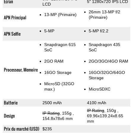
Ecran
5" 1280x720 IPS LCD
LCD
26mm 13-MP f/2
13-MP
(Primaire)
APN Principal
(Primaire)
5-MP
5-MP f/2.2
APN Selfie
Snapdragon 615
Snapdragon 435
SoC
SoC
2GO RAM
2GO/3GO/4GO RAM
Processeur, Memoire
16GO Storage
16GO/32GO/64GO
Storage
MicroSD (32GO
max.)
MicroSDXC
Batterie
2500 mAh
4100 mAh
IP Rating
, 150g
,
IP Rating
, 155g
,
Design
69.96x139.24x8.65
154.8x78x6 mm
mm
Prix du marché (USD)
$235