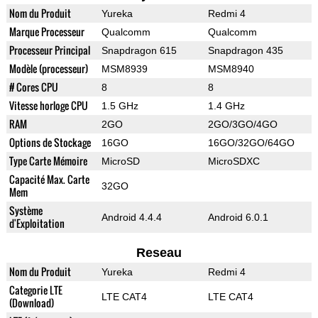
Nom du Produit
Yureka
Redmi 4
Marque Processeur
Qualcomm
Qualcomm
Processeur Principal
Snapdragon 615
Snapdragon 435
Modèle (processeur)
MSM8939
MSM8940
# Cores CPU
8
8
Vitesse horloge CPU
1.5 GHz
1.4 GHz
RAM
2GO
2GO/3GO/4GO
Options de Stockage
16GO
16GO/32GO/64GO
Type Carte Mémoire
MicroSD
MicroSDXC
Capacité Max. Carte
32GO
Mem
Système
Android 4.4.4
Android 6.0.1
d'Exploitation
Reseau
Nom du Produit
Yureka
Redmi 4
Categorie LTE
LTE CAT4
LTE CAT4
(Download)