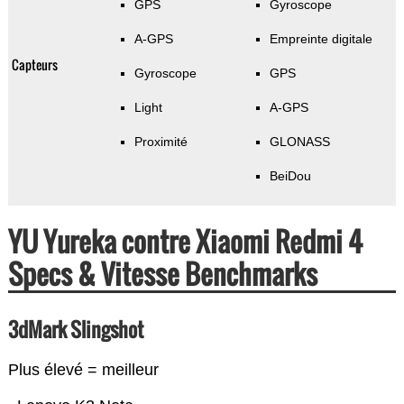
GPS
Gyroscope
A-GPS
Empreinte digitale
Capteurs
Gyroscope
GPS
Light
A-GPS
Proximité
GLONASS
BeiDou
YU Yureka contre Xiaomi Redmi 4
Specs & Vitesse Benchmarks
3dMark Slingshot
Plus élevé = meilleur