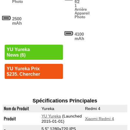
f/2
Photo
1
Arrière
Appareil
Photo
2500
mAh
4100
mAh
YU Yureka
News (6)
YU Yureka Prix
$235. Chercher
Spécifications Principales
Nom du Produit
Yureka
Redmi 4
YU Yureka
(Launched
Produit
Xiaomi Redmi 4
2015-01-01)
5.5" 1280x720 IPS