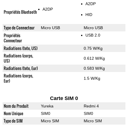
A2DP
A2DP
Propriétés Bluetooth
HID
Type de Connecteur
Micro USB
Micro USB
Propriétés
USB 2.0
Connecteur
Radiations (tete, US)
0.75 W/Kg
Radiations (corps,
0.612 W/Kg
US)
Radiations (tete, Eur)
0.583 W/Kg
Radiations (corps,
1.5 W/Kg
Eur)
Carte SIM 0
Nom du Produit
Yureka
Redmi 4
Nom Unique
SIM0
SIM0
Type de SIM
Micro SIM
Micro SIM