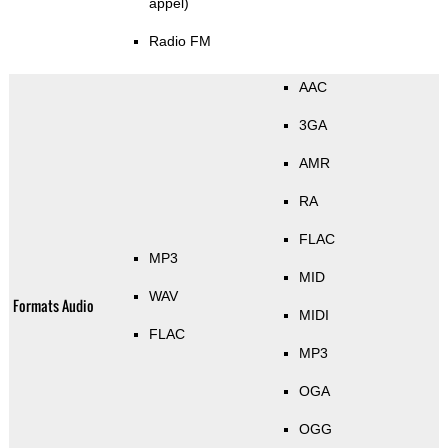
appel)
Radio FM
AAC
3GA
AMR
RA
FLAC
MP3
MID
WAV
Formats Audio
MIDI
FLAC
MP3
OGA
OGG