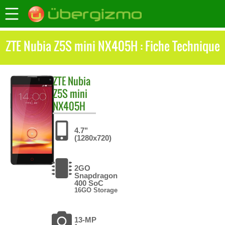
ZTE Nubia Z5S mini NX405H : Fiche Technique
ZTE
Nubia
Z5S mini
NX405H
4.7"
(1280x720)
2GO
Snapdragon
400 SoC
16GO Storage
13-MP