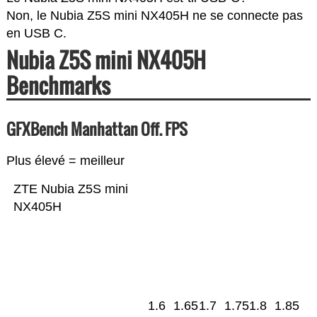
Non, le Nubia Z5S mini NX405H ne se connecte pas
en USB C.
Nubia Z5S mini NX405H
Benchmarks
GFXBench Manhattan Off. FPS
Plus élevé = meilleur
ZTE Nubia Z5S mini
NX405H
1.6
1.65
1.7
1.75
1.8
1.85