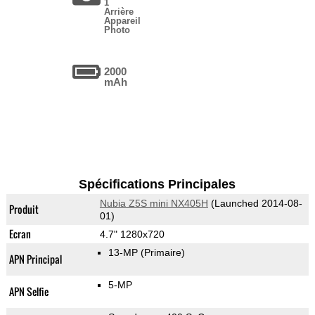
1
Arrière
Appareil
Photo
2000
mAh
Spécifications Principales
Nubia Z5S mini NX405H
(Launched 2014-08-
Produit
01)
Ecran
4.7" 1280x720
13-MP
(Primaire)
APN Principal
5-MP
APN Selfie