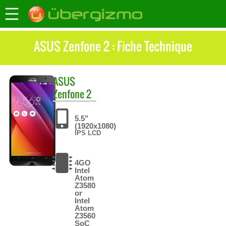
ASUS Zenfone 2 : Fiche Technique
ASUS
Zenfone 2
5.5"
(1920x1080)
IPS LCD
4GO
Intel
Atom
Z3580
or
Intel
Atom
Z3560
SoC