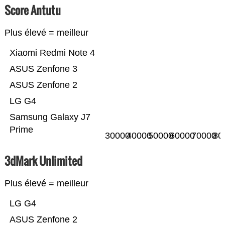
Score Antutu
Plus élevé = meilleur
Xiaomi Redmi Note 4
ASUS Zenfone 3
ASUS Zenfone 2
LG G4
Samsung Galaxy J7
Prime
30000
40000
50000
60000
70000
80
3dMark Unlimited
Plus élevé = meilleur
LG G4
ASUS Zenfone 2