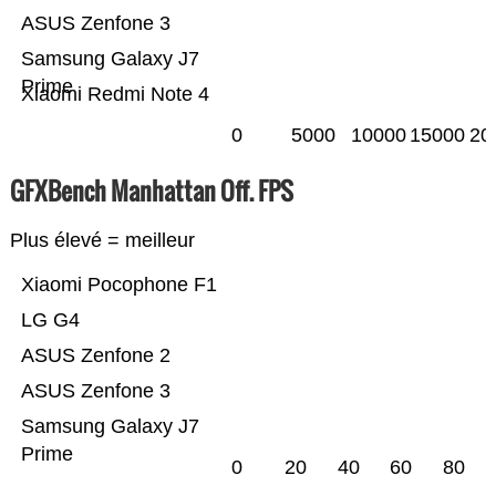
ASUS Zenfone 3
Samsung Galaxy J7
Prime
Xiaomi Redmi Note 4
0
5000
10000
15000
20
GFXBench Manhattan Off. FPS
Plus élevé = meilleur
Xiaomi Pocophone F1
LG G4
ASUS Zenfone 2
ASUS Zenfone 3
Samsung Galaxy J7
Prime
0
20
40
60
80