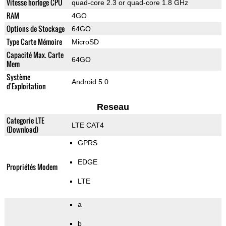
Vitesse horloge CPU
quad-core 2.3 or quad-core 1.8 GHz
RAM
4GO
Options de Stockage
64GO
Type Carte Mémoire
MicroSD
Capacité Max. Carte
64GO
Mem
Système
Android 5.0
d'Exploitation
Reseau
Categorie LTE
LTE CAT4
(Download)
GPRS
EDGE
Propriétés Modem
LTE
a
b