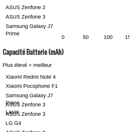
ASUS Zenfone 2
ASUS Zenfone 3
Samsung Galaxy J7
Prime
0
50
100
15
Capacité Batterie (mAh)
Plus élevé = meilleur
Xiaomi Redmi Note 4
Xiaomi Pocophone F1
Samsung Galaxy J7
Prime
ASUS Zenfone 3
Laser
ASUS Zenfone 3
LG G4