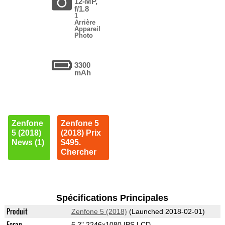
12-MP,
f/1.8
1
Arrière
Appareil
Photo
3300
mAh
Zenfone
Zenfone 5
5 (2018)
(2018) Prix
News (1)
$495.
Chercher
Spécifications Principales
Produit
Zenfone 5 (2018)
(Launched 2018-02-01)
Ecran
6.2" 2246x1080 IPS LCD