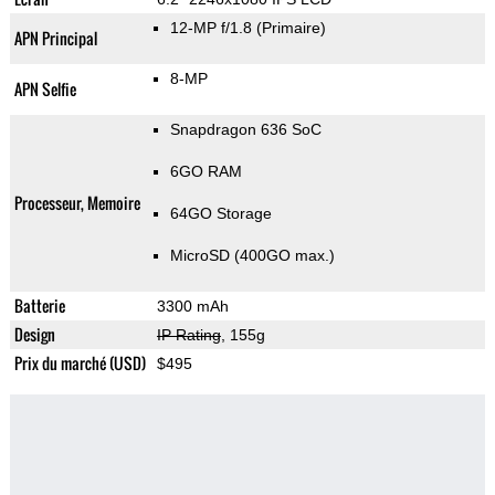
12-MP f/1.8
(Primaire)
APN Principal
8-MP
APN Selfie
Snapdragon 636 SoC
6GO RAM
Processeur, Memoire
64GO Storage
MicroSD (400GO max.)
Batterie
3300 mAh
Design
IP Rating
, 155g
Prix du marché (USD)
$495