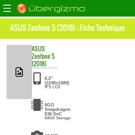
ASUS Zenfone 5 (2018) : Fiche Technique
ASUS
Zenfone 5
(2018)
6.2"
(2246x1080)
IPS LCD
6GO
Snapdragon
636 SoC
64GO Storage