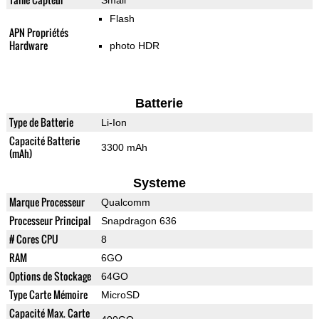
Small
Flash
APN Propriétés
Hardware
photo HDR
Batterie
Type de Batterie
Li-Ion
Capacité Batterie
3300 mAh
(mAh)
Systeme
Marque Processeur
Qualcomm
Processeur Principal
Snapdragon 636
# Cores CPU
8
RAM
6GO
Options de Stockage
64GO
Type Carte Mémoire
MicroSD
Capacité Max. Carte