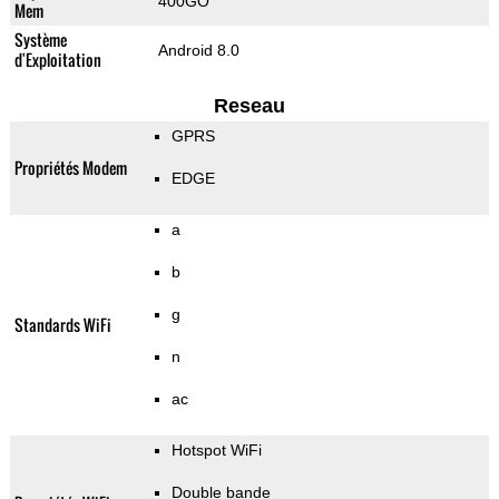
400GO
Mem
Système
Android 8.0
d'Exploitation
Reseau
GPRS
Propriétés Modem
EDGE
a
b
g
Standards WiFi
n
ac
Hotspot WiFi
Double bande