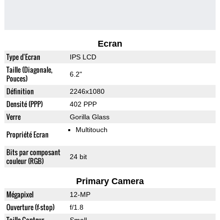
Ecran
Type d'Ecran
IPS LCD
Taille (Diagonale,
6.2"
Pouces)
Définition
2246x1080
Densité (PPP)
402 PPP
Verre
Gorilla Glass
Multitouch
Propriété Ecran
Bits par composant
24 bit
couleur (RGB)
Primary Camera
Mégapixel
12-MP
Ouverture (f-stop)
f/1.8
Taille Capteur