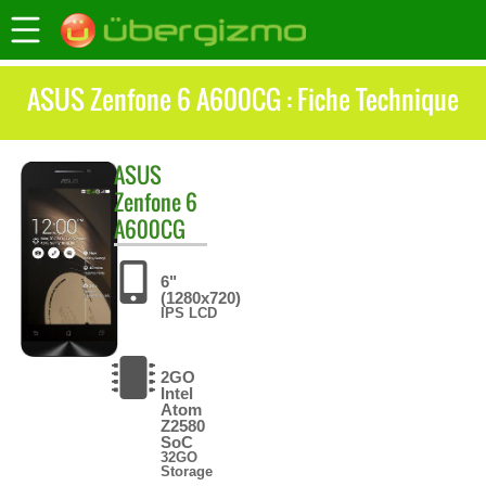
ASUS Zenfone 6 A600CG : Fiche Technique
ASUS
Zenfone 6
A600CG
6"
(1280x720)
IPS LCD
2GO
Intel
Atom
Z2580
SoC
32GO
Storage