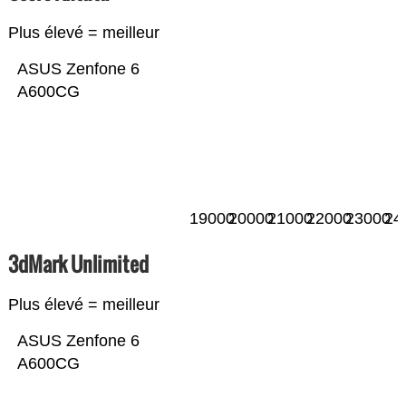
Plus élevé = meilleur
ASUS Zenfone 6
A600CG
19000
20000
21000
22000
23000
24
3dMark Unlimited
Plus élevé = meilleur
ASUS Zenfone 6
A600CG