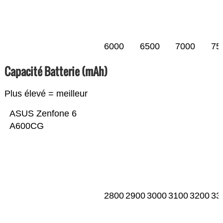
6000
6500
7000
75
Capacité Batterie (mAh)
Plus élevé = meilleur
ASUS Zenfone 6
A600CG
2800
2900
3000
3100
3200
33