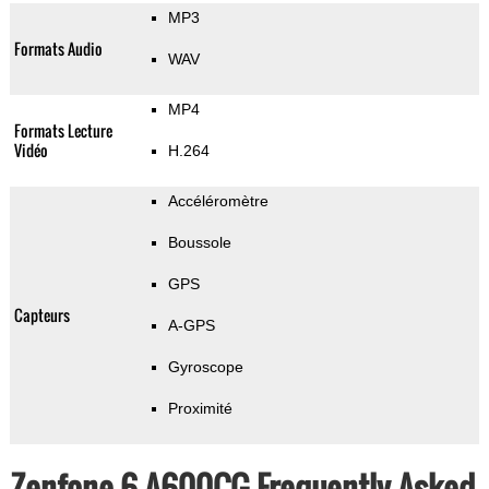
MP3
Formats Audio
WAV
MP4
Formats Lecture
Vidéo
H.264
Accéléromètre
Boussole
GPS
Capteurs
A-GPS
Gyroscope
Proximité
Zenfone 6 A600CG Frequently Asked