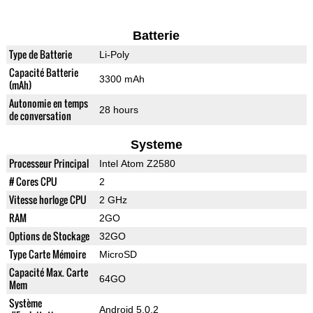
Batterie
Type de Batterie
Li-Poly
Capacité Batterie
3300 mAh
(mAh)
Autonomie en temps
28 hours
de conversation
Systeme
Processeur Principal
Intel Atom Z2580
# Cores CPU
2
Vitesse horloge CPU
2 GHz
RAM
2GO
Options de Stockage
32GO
Type Carte Mémoire
MicroSD
Capacité Max. Carte
64GO
Mem
Système
Android 5.0.2