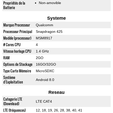
Propriétés de la
Non-amovible
Batterie
Systeme
Marque Processeur
Qualcomm
Processeur Principal
Snapdragon 425
Modèle (processeur)
MSM8917
# Cores CPU
4
Vitesse horloge CPU
1.4 GHz
RAM
2GO
Options de Stockage
16GO/32GO
Type Carte Mémoire
MicroSDXC
Système
Android 8.0
d'Exploitation
Reseau
Categorie LTE
LTE CAT4
(Download)
LTE (fréquences)
12, 18, 19, 26, 28, 38, 40, 41