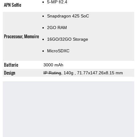
5-MP f/2.4
APN Selfie
Snapdragon 425 SoC
2GO RAM
Processeur, Memoire
16GO/32GO Storage
MicroSDXC
Batterie
3000 mAh
Design
IP Rating
, 140g
, 71.77x147.26x8.15 mm