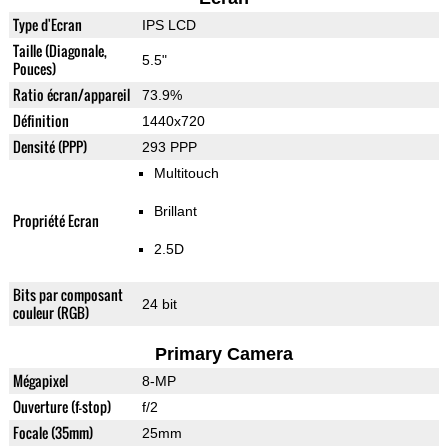
Type d'Ecran
IPS LCD
Taille (Diagonale,
5.5"
Pouces)
Ratio écran/appareil
73.9%
Définition
1440x720
Densité (PPP)
293 PPP
Multitouch
Brillant
Propriété Ecran
2.5D
Bits par composant
24 bit
couleur (RGB)
Primary Camera
Mégapixel
8-MP
Ouverture (f-stop)
f/2
Focale (35mm)
25mm