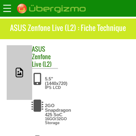
ASUS Zenfone Live (L2) : Fiche Technique
ASUS
Zenfone
Live (L2)
5.5"
(1440x720)
IPS LCD
2GO
Snapdragon
425 SoC
16GO/32GO
Storage