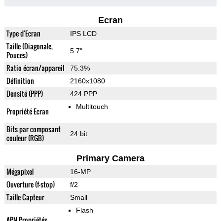
Ecran
Type d'Ecran
IPS LCD
Taille (Diagonale,
5.7"
Pouces)
Ratio écran/appareil
75.3%
Définition
2160x1080
Densité (PPP)
424 PPP
Multitouch
Propriété Ecran
Bits par composant
24 bit
couleur (RGB)
Primary Camera
Mégapixel
16-MP
Ouverture (f-stop)
f/2
Taille Capteur
Small
Flash
APN Propriétés