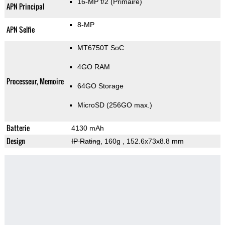
16-MP f/2
(Primaire)
APN Principal
8-MP
APN Selfie
MT6750T SoC
4GO RAM
Processeur, Memoire
64GO Storage
MicroSD (256GO max.)
Batterie
4130 mAh
Design
IP Rating
, 160g
, 152.6x73x8.8 mm