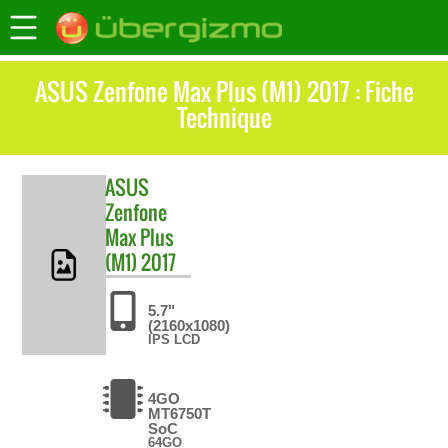
ASUS Zenfone Max Plus (M1) 2017 : Fiche
Technique
ASUS
Zenfone
Max Plus
(M1) 2017
5.7"
(2160x1080)
IPS LCD
4GO
MT6750T
SoC
64GO