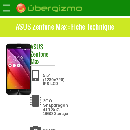
ASUS Zenfone Max : Fiche Technique
ASUS
Zenfone
Max
5.5"
(1280x720)
IPS LCD
2GO
Snapdragon
410 SoC
16GO Storage