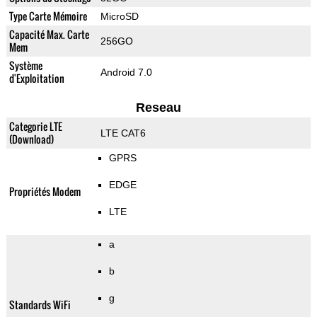
Type Carte Mémoire
MicroSD
Capacité Max. Carte
256GO
Mem
Système
Android 7.0
d'Exploitation
Reseau
Categorie LTE
LTE CAT6
(Download)
GPRS
EDGE
Propriétés Modem
LTE
a
b
g
Standards WiFi