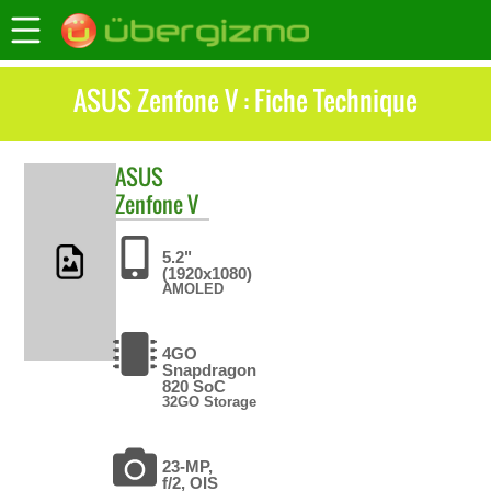
ASUS Zenfone V : Fiche Technique
ASUS
Zenfone V
5.2"
(1920x1080)
AMOLED
4GO
Snapdragon
820 SoC
32GO Storage
23-MP,
f/2, OIS