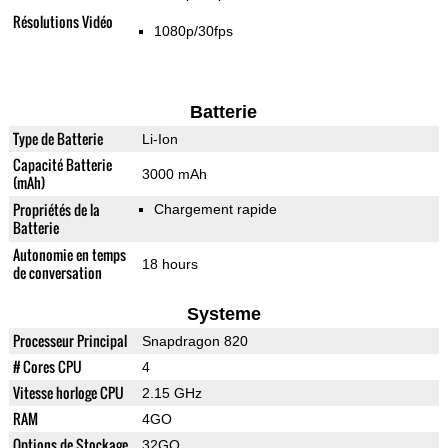
Résolutions Vidéo
1080p/30fps
Batterie
Type de Batterie
Li-Ion
Capacité Batterie
3000 mAh
(mAh)
Propriétés de la
Chargement rapide
Batterie
Autonomie en temps
18 hours
de conversation
Systeme
Processeur Principal
Snapdragon 820
# Cores CPU
4
Vitesse horloge CPU
2.15 GHz
RAM
4GO
Options de Stockage
32GO