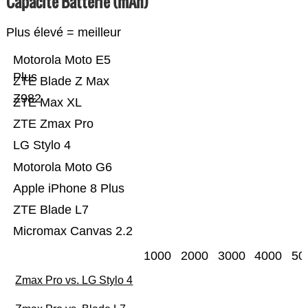
Capacité Batterie (mAh)
Plus élevé = meilleur
Motorola Moto E5
Plus
ZTE Blade Z Max
Z982
ZTE Max XL
ZTE Zmax Pro
LG Stylo 4
Motorola Moto G6
Apple iPhone 8 Plus
ZTE Blade L7
Micromax Canvas 2.2
1000
2000
3000
4000
50
Zmax Pro vs. LG Stylo 4