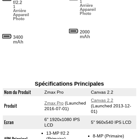
1
f/2.2
Arrière
1
Appareil
Arrière
Photo
Appareil
Photo
2000
mAh
3400
mAh
Spécifications Principales
Nom du Produit
Zmax Pro
Canvas 2.2
Canvas 2.2
Zmax Pro
(Launched
Produit
(Launched 2013-12-
2016-07-01)
01)
6" 1920x1080 IPS
Ecran
5" 960x540 IPS LCD
LCD
13-MP f/2.2
8-MP
(Primaire)
APN Principal
(Primaire)