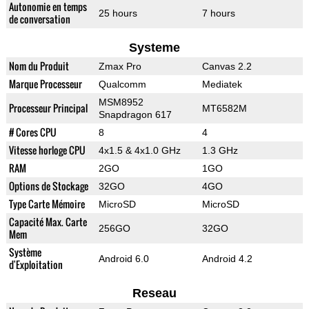
Autonomie en temps
25 hours
7 hours
de conversation
Systeme
Nom du Produit
Zmax Pro
Canvas 2.2
Marque Processeur
Qualcomm
Mediatek
MSM8952
Processeur Principal
MT6582M
Snapdragon 617
# Cores CPU
8
4
Vitesse horloge CPU
4x1.5 & 4x1.0 GHz
1.3 GHz
RAM
2GO
1GO
Options de Stockage
32GO
4GO
Type Carte Mémoire
MicroSD
MicroSD
Capacité Max. Carte
256GO
32GO
Mem
Système
Android 6.0
Android 4.2
d'Exploitation
Reseau