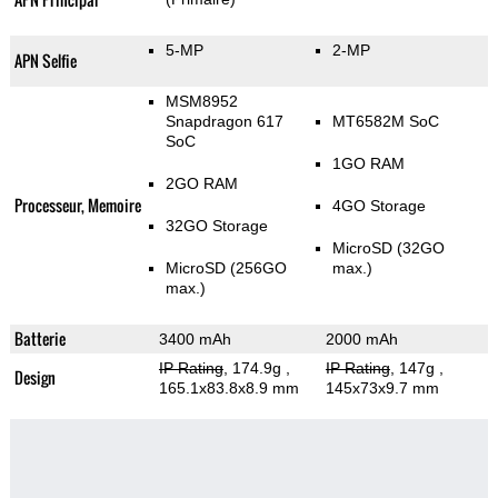
5-MP
2-MP
APN Selfie
MSM8952
Snapdragon 617
MT6582M SoC
SoC
1GO RAM
2GO RAM
Processeur, Memoire
4GO Storage
32GO Storage
MicroSD (32GO
MicroSD (256GO
max.)
max.)
Batterie
3400 mAh
2000 mAh
IP Rating
, 174.9g
,
IP Rating
, 147g
,
Design
165.1x83.8x8.9 mm
145x73x9.7 mm