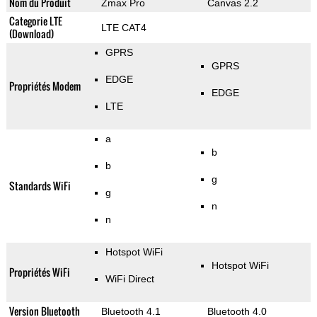
Nom du Produit
Zmax Pro
Canvas 2.2
Categorie LTE
LTE CAT4
(Download)
GPRS
GPRS
EDGE
Propriétés Modem
EDGE
LTE
a
b
b
g
Standards WiFi
g
n
n
Hotspot WiFi
Hotspot WiFi
Propriétés WiFi
WiFi Direct
Version Bluetooth
Bluetooth 4.1
Bluetooth 4.0