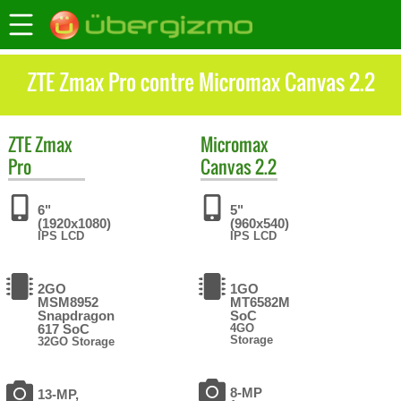
ZTE Zmax Pro contre Micromax Canvas 2.2
ZTE
Zmax
Micromax
Pro
Canvas 2.2
6"
5"
(1920x1080)
(960x540)
IPS LCD
IPS LCD
2GO
1GO
MSM8952
MT6582M
Snapdragon
SoC
617 SoC
4GO
Storage
32GO Storage
8-MP
13-MP,