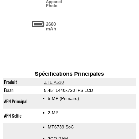
Appareil
Photo
2660
mAh
Spécifications Principales
Produit
ZTE A530
Ecran
5.45" 1440x720 IPS LCD
5-MP
(Primaire)
APN Principal
2-MP
APN Selfie
MT6739 SoC
2GO RAM