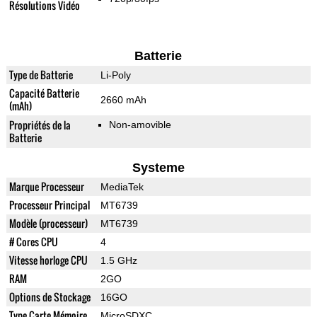
Résolutions Vidéo
Batterie
Type de Batterie
Li-Poly
Capacité Batterie
2660 mAh
(mAh)
Propriétés de la
Non-amovible
Batterie
Systeme
Marque Processeur
MediaTek
Processeur Principal
MT6739
Modèle (processeur)
MT6739
# Cores CPU
4
Vitesse horloge CPU
1.5 GHz
RAM
2GO
Options de Stockage
16GO
Type Carte Mémoire
MicroSDXC