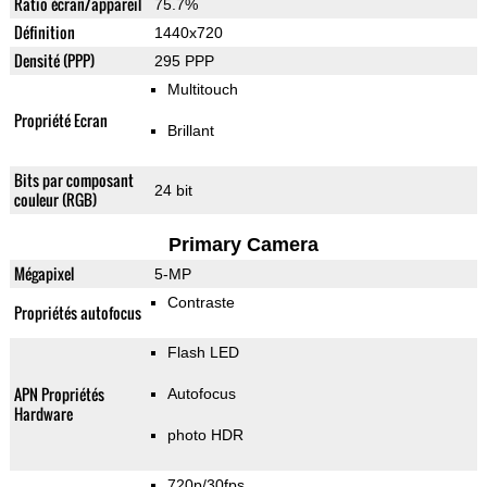
Ratio écran/appareil
75.7%
Définition
1440x720
Densité (PPP)
295 PPP
Multitouch
Propriété Ecran
Brillant
Bits par composant
24 bit
couleur (RGB)
Primary Camera
Mégapixel
5-MP
Contraste
Propriétés autofocus
Flash LED
APN Propriétés
Autofocus
Hardware
photo HDR
720p/30fps