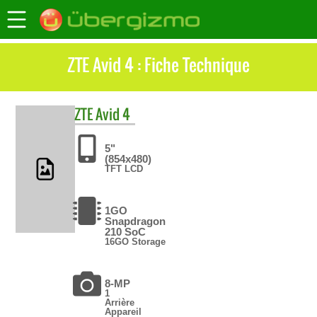
ZTE Avid 4 : Fiche Technique
ZTE
Avid 4
5"
(854x480)
TFT LCD
1GO
Snapdragon
210 SoC
16GO Storage
8-MP
1
Arrière
Appareil