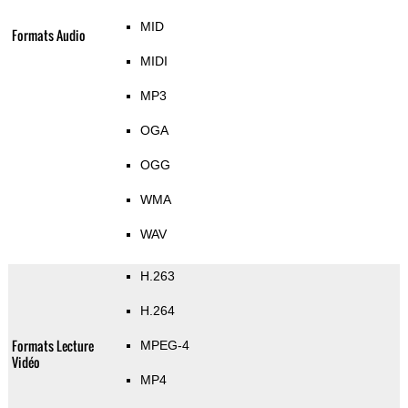
MID
Formats Audio
MIDI
MP3
OGA
OGG
WMA
WAV
H.263
H.264
Formats Lecture
MPEG-4
Vidéo
MP4