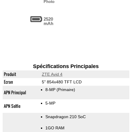
Photo
2520
mAh
Spécifications Principales
Produit
ZTE Avid 4
Ecran
5" 854x480 TFT LCD
8-MP
(Primaire)
APN Principal
5-MP
APN Selfie
Snapdragon 210 SoC
1GO RAM