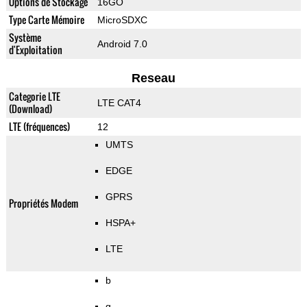
Options de Stockage
16GO
Type Carte Mémoire
MicroSDXC
Système
Android 7.0
d'Exploitation
Reseau
Categorie LTE
LTE CAT4
(Download)
LTE (fréquences)
12
UMTS
EDGE
GPRS
Propriétés Modem
HSPA+
LTE
b
g